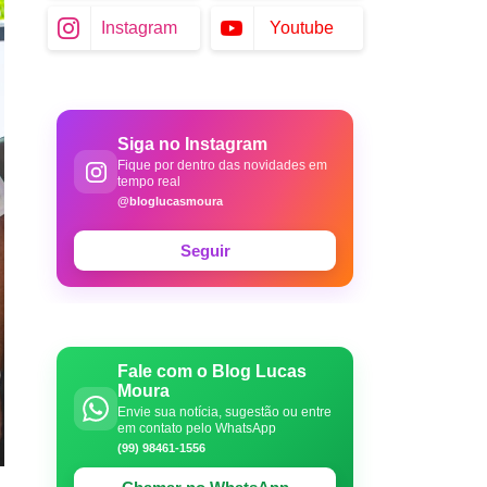
Instagram
Youtube
Siga no Instagram
Fique por dentro das novidades em
tempo real
@bloglucasmoura
Seguir
Fale com o Blog Lucas
Moura
Envie sua notícia, sugestão ou entre
em contato pelo WhatsApp
(99) 98461-1556