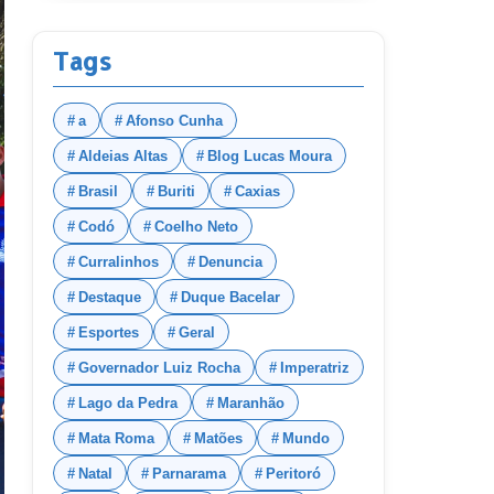
Lago dos
Rodrigues
Tags
a
Afonso Cunha
Aldeias Altas
Blog Lucas Moura
Brasil
Buriti
Caxias
Codó
Coelho Neto
Curralinhos
Denuncia
Destaque
Duque Bacelar
Esportes
Geral
Governador Luiz Rocha
Imperatriz
Lago da Pedra
Maranhão
Mata Roma
Matões
Mundo
Natal
Parnarama
Peritoró