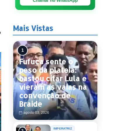
Chamar no WhatsApp
Mais Vistas
o
Fufuca sente o
peso da plateia:
bastou citar Lula e
vieram as vaias na
convenção de
Braide
agosto 03, 2026
IMPERATRIZ