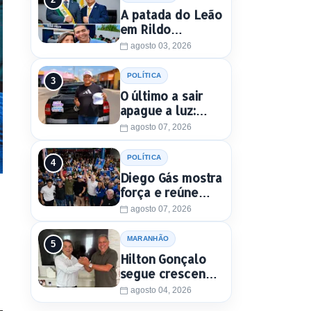
A patada do Leão
em Rildo
Amaral...
agosto 03, 2026
POLÍTICA
O último a sair
apague a luz:
Henrique Jr.
agosto 07, 2026
perde mais um
aliado em Timon
POLÍTICA
Diego Gás mostra
força e reúne
multidão para
agosto 07, 2026
Othelino Neto e
Marcos Miranda
MARANHÃO
Jr. em Timon
Hilton Gonçalo
segue crescendo
e conquista apoio
agosto 04, 2026
do prefeito de