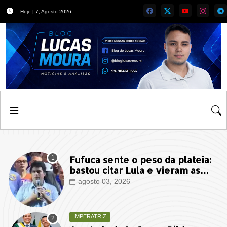
Hoje | 7, Agosto 2026
Fufuca sente o peso da plateia:
bastou citar Lula e vieram as
vaias na convenção de Braide
agosto 03, 2026
IMPERATRIZ