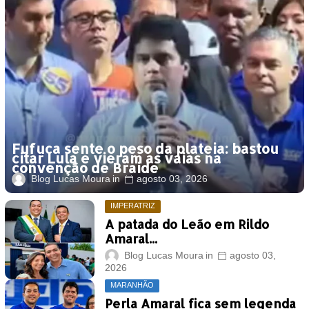
Fufuca sente o peso da plateia: bastou
citar Lula e vieram as vaias na
convenção de Braide
Blog Lucas Moura
agosto 03, 2026
IMPERATRIZ
A patada do Leão em Rildo
Amaral...
Blog Lucas Moura
agosto 03,
2026
MARANHÃO
Perla Amaral fica sem legenda