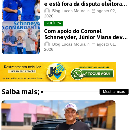
e está fora da disputa eleitoral
deste ano
Blog Lucas Moura
agosto 02,
2026
POLÍTICA
Com apoio do Coronel
Schnneyder, Júnior Viana deve
ter votação expressiva em
Blog Lucas Moura
agosto 01,
Timon
2026
Saiba mais;
Mostrar mais