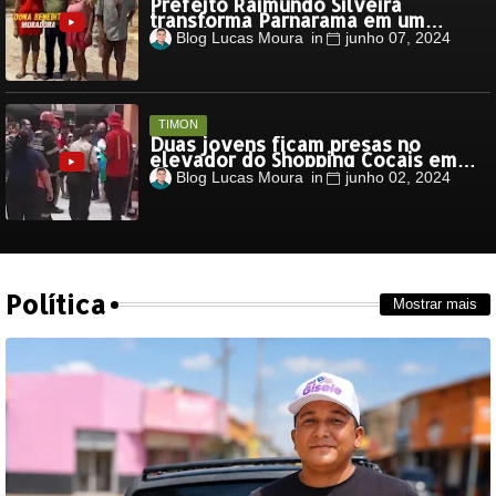
Prefeito Raimundo Silveira
transforma Parnarama em um
canteiro de obras
Blog Lucas Moura
junho 07, 2024
TIMON
Duas jovens ficam presas no
elevador do Shopping Cocais em
Timon
Blog Lucas Moura
junho 02, 2024
Política
Mostrar mais