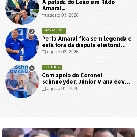
A patada do Leão em Rildo
Amaral...
agosto 03, 2026
MARANHÃO
Perla Amaral fica sem legenda e
está fora da disputa eleitoral
deste ano
agosto 02, 2026
POLÍTICA
Com apoio do Coronel
Schnneyder, Júnior Viana deve
ter votação expressiva em
agosto 01, 2026
Timon