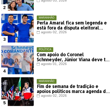
agosto 03, 2026
MARANHÃO
Perla Amaral fica sem legenda e
está fora da disputa eleitoral
deste ano
agosto 02, 2026
POLÍTICA
Com apoio do Coronel
Schnneyder, Júnior Viana deve ter
votação expressiva em Timon
agosto 01, 2026
MARANHÃO
Fim de semana de tradição e
apoios políticos marca agenda de
Orleans Brandão em Colinas
agosto 02, 2026