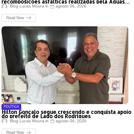
recomposições asfálticas realizadas pela Águas
de Timon
Blog Lucas Moura
agosto 06, 2026
Read Now
POLÍTICA
Hilton Gonçalo segue crescendo e conquista apoio
do prefeito de Lago dos Rodrigues
Blog Lucas Moura
agosto 04, 2026
Read Now