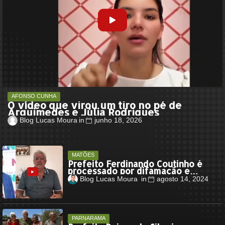
AFONSO CUNHA
O vídeo que virou um tiro no pé de
Arquimedes e Júlia Rodrigues
Blog Lucas Moura
junho 18, 2026
MATÕES
Prefeito Ferdinando Coutinho é
processado por difamação e
injuria contra o secretário Rubens
Blog Lucas Moura
agosto 14, 2024
Pereira
PARNARAMA