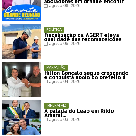
apoiadores em grande encontro
político neste sábado em Timon
agosto 06, 2026
POLÍTICA
Fiscalização da AGERT eleva
qualidade das recomposições
asfálticas realizadas pela Águas
agosto 06, 2026
de Timon
MARANHÃO
Hilton Gonçalo segue crescendo
e conquista apoio do prefeito de
Lago dos Rodrigues
agosto 04, 2026
IMPERATRIZ
A patada do Leão em Rildo
Amaral...
agosto 03, 2026