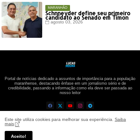
MARANHÃO
Schnneyder define seu primeiro
candidato ao Senado em Timon
agosto 03, 2026
Portal de notícias dedicado a assuntos de importância para a população
maranhense, destacando ênfase em um jornalismo sério e de
credibilidade, passando a informação como ela deve ser passada ao
nosso leitor
Este site utiliza cookies para melhorar sua experiência.
Saiba
mais
Aceito!
Blog Lucas Moura ©