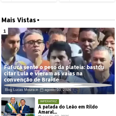
Mais Vistas
Fufuca sente o peso da plateia: bastou
citar Lula e vieram as vaias na
convenção de Braide
Blog Lucas Moura
agosto 03, 2026
IMPERATRIZ
A patada do Leão em Rildo
Amaral...