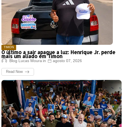
TIMON
O último a sair apague a luz: Henrique Jr. perde
mais um aliado em Timon
Blog Lucas Moura
agosto 07, 2026
Read Now