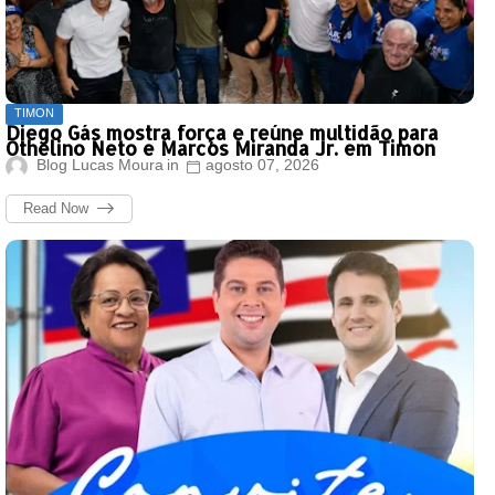
TIMON
Diego Gás mostra força e reúne multidão para
Othelino Neto e Marcos Miranda Jr. em Timon
Blog Lucas Moura
agosto 07, 2026
Read Now