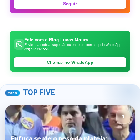
Seguir
Fale com o Blog Lucas Moura
Envie sua notícia, sugestão ou entre em contato pelo WhatsApp
(99) 98461-1556
Chamar no WhatsApp
TOP FIVE
Fufuca sente o peso da plateia: