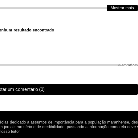
Mostrar mais
nhum resultado encontrado
0Comentários
tar um comentário (0)
tícias dedicado a assuntos de importância para a população maranhense, de
 jornalismo sério e de credibilidade, passando a informação como ela deve 
osso leitor