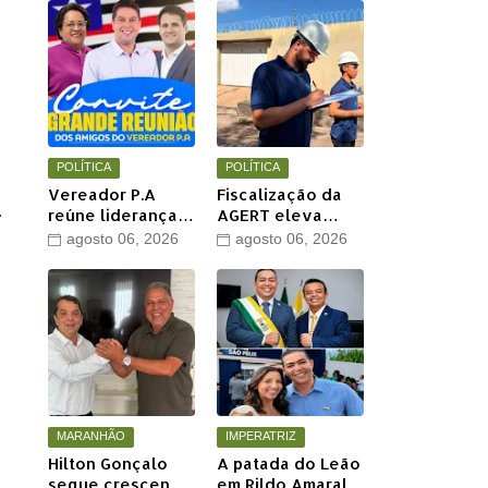
POLÍTICA
POLÍTICA
Vereador P.A
Fiscalização da
reúne lideranças
AGERT eleva
r
e apoiadores em
qualidade das
agosto 06, 2026
agosto 06, 2026
grande encontro
recomposições
político neste
asfálticas
sábado em Timon
realizadas pela
Águas de Timon
,
MARANHÃO
IMPERATRIZ
Hilton Gonçalo
A patada do Leão
segue crescendo
em Rildo Amaral...