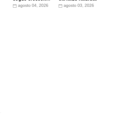
e conquista apoio
agosto 04, 2026
agosto 03, 2026
do prefeito de
Lago dos
Rodrigues