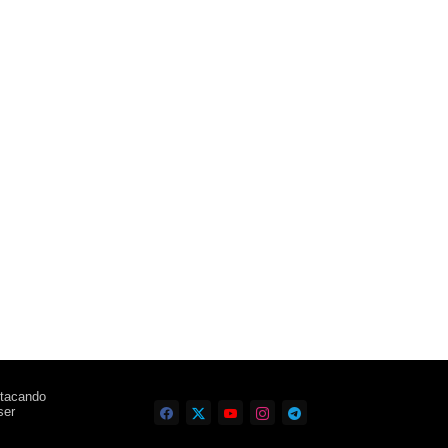
stacando
ser