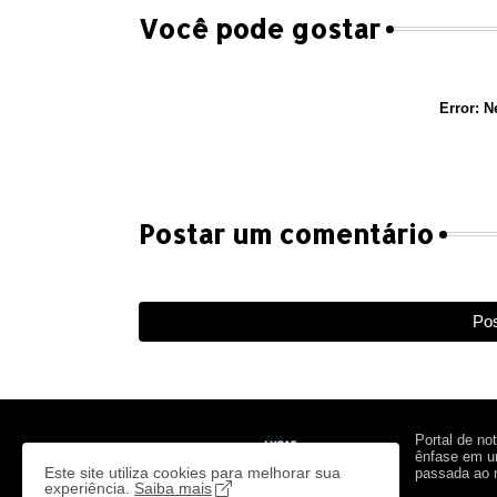
Você pode gostar
Error:
Ne
Postar um comentário
Pos
Portal de no
ênfase em um
Este site utiliza cookies para melhorar sua
passada ao n
experiência.
Saiba mais