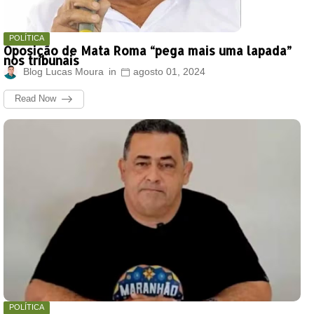
POLÍTICA
Oposição de Mata Roma “pega mais uma lapada”
nos tribunais
Blog Lucas Moura
agosto 01, 2024
Read Now
POLÍTICA