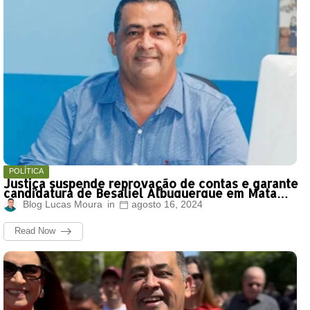
POLÍTICA
Justiça suspende reprovação de contas e garante
candidatura de Besaliel Albuquerque em Mata
Roma
Blog Lucas Moura
agosto 16, 2024
Read Now