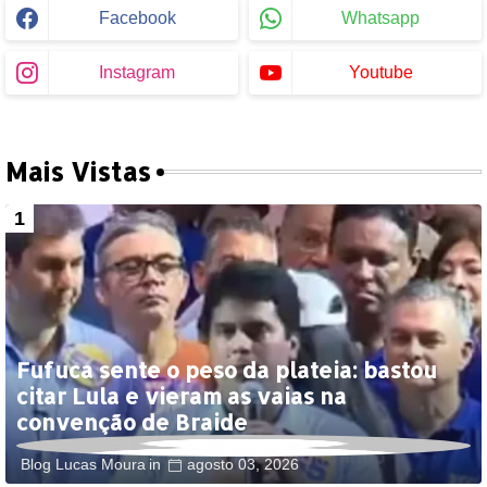
Facebook
Whatsapp
Instagram
Youtube
Mais Vistas
Fufuca sente o peso da plateia: bastou
citar Lula e vieram as vaias na
convenção de Braide
Blog Lucas Moura
agosto 03, 2026