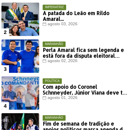
IMPERATRIZ
A patada do Leão em Rildo
Amaral...
agosto 03, 2026
MARANHÃO
Perla Amaral fica sem legenda e
está fora da disputa eleitoral
deste ano
agosto 02, 2026
POLÍTICA
Com apoio do Coronel
Schnneyder, Júnior Viana deve ter
votação expressiva em Timon
agosto 01, 2026
MARANHÃO
Fim de semana de tradição e
apoios políticos marca agenda de