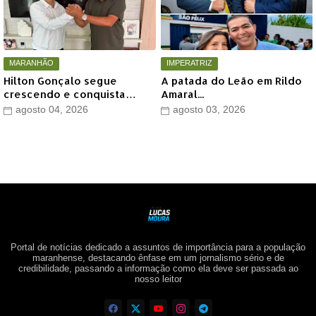
MARANHÃO
IMPERATRIZ
Hilton Gonçalo segue
A patada do Leão em Rildo
crescendo e conquista
Amaral...
apoio do prefeito de Lago
agosto 04, 2026
agosto 03, 2026
dos Rodrigues
Portal de notícias dedicado a assuntos de importância para a população
maranhense, destacando ênfase em um jornalismo sério e de
credibilidade, passando a informação como ela deve ser passada ao
nosso leitor