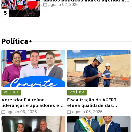
Orleans Brandão em Colinas
agosto 02, 2026
Política
POLÍTICA
POLÍTICA
Vereador P.A reúne
Fiscalização da AGERT
lideranças e apoiadores em
eleva qualidade das
grande encontro político
recomposições asfálticas
agosto 06, 2026
agosto 06, 2026
neste sábado em Timon
realizadas pela Águas de
Timon