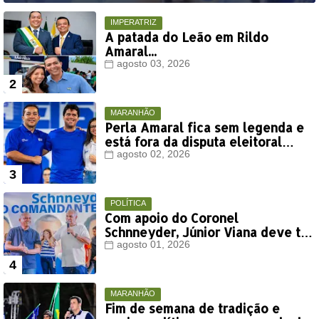
IMPERATRIZ
A patada do Leão em Rildo
Amaral...
agosto 03, 2026
MARANHÃO
Perla Amaral fica sem legenda e
está fora da disputa eleitoral
deste ano
agosto 02, 2026
POLÍTICA
Com apoio do Coronel
Schnneyder, Júnior Viana deve ter
votação expressiva em Timon
agosto 01, 2026
MARANHÃO
Fim de semana de tradição e