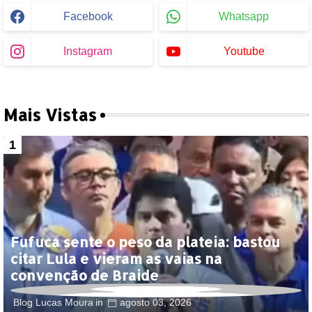
Facebook
Whatsapp
Instagram
Youtube
Mais Vistas
Fufuca sente o peso da plateia: bastou
citar Lula e vieram as vaias na
convenção de Braide
Blog Lucas Moura
agosto 03, 2026