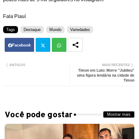
Fala Piauí
Tags
Destaque
Mundo
Variedades
Facebook
Twit
Wh
ANTIGOS
MAIS RECENTES
Timon em Luto: Morre "Jubileu"
ter
atsa
uma figura lendária na cidade de
Timon
pp
Você pode gostar
Mostrar mais