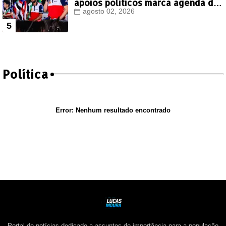
apoios políticos marca agenda de
Orleans Brandão em Colinas
agosto 02, 2026
Política
Error:
Nenhum resultado encontrado
Portal de notícias dedicado a assuntos de importância para a população