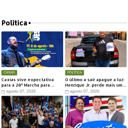
Política
CAXIAS
POLÍTICA
Caxias vive expectativa
O último a sair apague a luz:
para a 20ª Marcha para
Henrique Jr. perde mais um
Jesus com show de Marcus
aliado em Timon
agosto 07, 2026
agosto 07, 2026
Salles