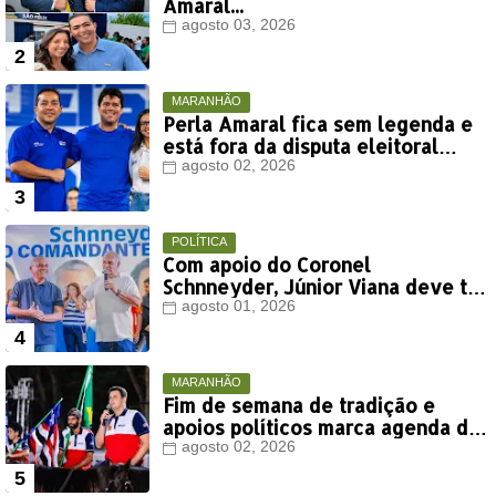
Amaral...
agosto 03, 2026
MARANHÃO
Perla Amaral fica sem legenda e
está fora da disputa eleitoral
deste ano
agosto 02, 2026
POLÍTICA
Com apoio do Coronel
Schnneyder, Júnior Viana deve ter
votação expressiva em Timon
agosto 01, 2026
MARANHÃO
Fim de semana de tradição e
apoios políticos marca agenda de
Orleans Brandão em Colinas
agosto 02, 2026