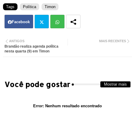
Tags
Política
Timon
Facebook
Twit
Wh
ANTIGOS
MAIS RECENTES
Brandão realiza agenda política
ter
atsa
nesta quarta (9) em Timon
pp
Você pode gostar
Mostrar mais
Error:
Nenhum resultado encontrado