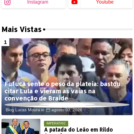
Instagram
Youtube
Mais Vistas
Fufuca sente o peso da plateia: bastou
citar Lula e vieram as vaias na
convenção de Braide
Blog Lucas Moura
agosto 03, 2026
IMPERATRIZ
A patada do Leão em Rildo