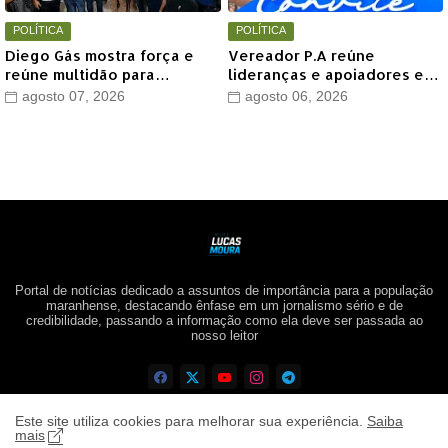
POLÍTICA
POLÍTICA
Diego Gás mostra força e
Vereador P.A reúne
reúne multidão para
lideranças e apoiadores em
Othelino Neto e Marcos
grande encontro político
agosto 07, 2026
agosto 06, 2026
Miranda Jr. em Timon
neste sábado em Timon
Portal de notícias dedicado a assuntos de importância para a população
maranhense, destacando ênfase em um jornalismo sério e de
credibilidade, passando a informação como ela deve ser passada ao
nosso leitor
Este site utiliza cookies para melhorar sua experiência.
Saiba
mais