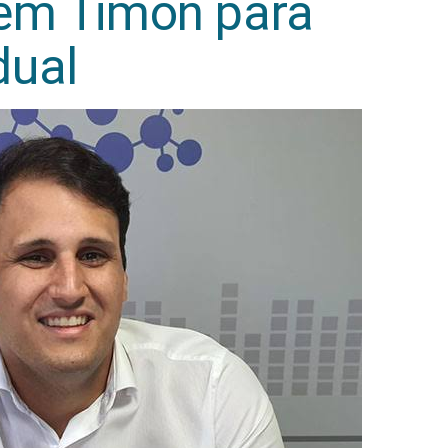
 em Timon para
dual