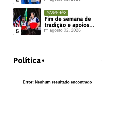
Viana deve ter
votação expressiva
em Timon
MARANHÃO
Fim de semana de
tradição e apoios
políticos marca
agosto 02, 2026
agenda de Orleans
Brandão em Colinas
Política
Error:
Nenhum resultado encontrado