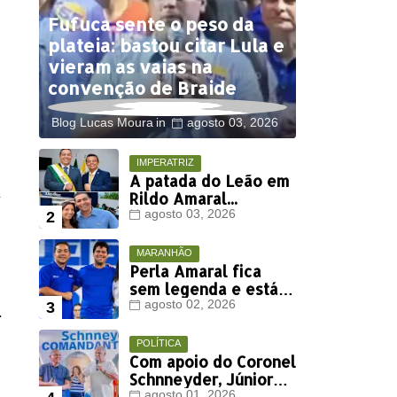
Fufuca sente o peso da
plateia: bastou citar Lula e
vieram as vaias na
convenção de Braide
Blog Lucas Moura
agosto 03, 2026
IMPERATRIZ
A patada do Leão em
m
Rildo Amaral...
agosto 03, 2026
MARANHÃO
Perla Amaral fica
sem legenda e está
fora da disputa
agosto 02, 2026
.
eleitoral deste ano
POLÍTICA
Com apoio do Coronel
Schnneyder, Júnior
agosto 01, 2026