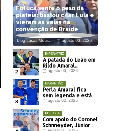
Fufuca sente o peso da
plateia: bastou citar Lula e
vieram as vaias na
convenção de Braide
Blog Lucas Moura
agosto 03, 2026
IMPERATRIZ
A patada do Leão em
Rildo Amaral...
agosto 03, 2026
MARANHÃO
Perla Amaral fica
sem legenda e está
fora da disputa
agosto 02, 2026
eleitoral deste ano
POLÍTICA
Com apoio do Coronel
Schnneyder, Júnior
agosto 01, 2026