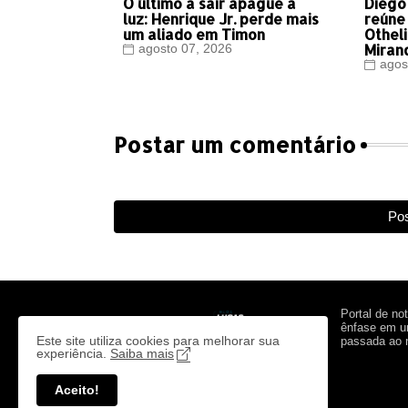
O último a sair apague a
Diego
luz: Henrique Jr. perde mais
reúne
um aliado em Timon
Othel
Miran
agosto 07, 2026
agos
Postar um comentário
Pos
Portal de no
ênfase em um
Este site utiliza cookies para melhorar sua
passada ao n
experiência.
Saiba mais
Aceito!