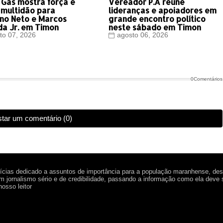
 Gás mostra força e
Vereador P.A reúne
 multidão para
lideranças e apoiadores em
ino Neto e Marcos
grande encontro político
da Jr. em Timon
neste sábado em Timon
to 07, 2026
agosto 06, 2026
0Comentários
tar um comentário (0)
tícias dedicado a assuntos de importância para a população maranhense, de
 jornalismo sério e de credibilidade, passando a informação como ela deve 
osso leitor