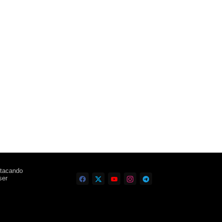
stacando
ser