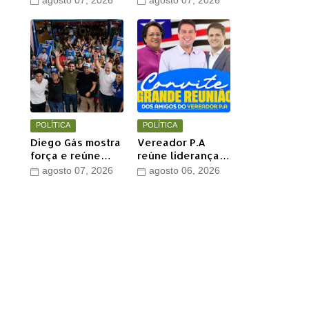
agosto 07, 2026
agosto 07, 2026
Jesus com show
perde mais um
de Marcus Salles
aliado em Timon
POLÍTICA
POLÍTICA
Diego Gás mostra
Vereador P.A
força e reúne
reúne lideranças
multidão para
e apoiadores em
agosto 07, 2026
agosto 06, 2026
Othelino Neto e
grande encontro
Marcos Miranda
político neste
Jr. em Timon
sábado em Timon