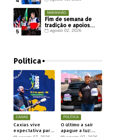
Viana deve ter
votação expressiva
em Timon
MARANHÃO
Fim de semana de
tradição e apoios
políticos marca
agosto 02, 2026
agenda de Orleans
Brandão em Colinas
,
Política
CAXIAS
POLÍTICA
Caxias vive
O último a sair
expectativa para
apague a luz:
a 20ª Marcha para
Henrique Jr.