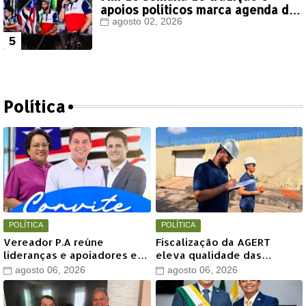
apoios políticos marca agenda de
Orleans Brandão em Colinas
agosto 02, 2026
Política
POLÍTICA
POLÍTICA
Vereador P.A reúne
Fiscalização da AGERT
lideranças e apoiadores em
eleva qualidade das
grande encontro político
recomposições asfálticas
agosto 06, 2026
agosto 06, 2026
neste sábado em Timon
realizadas pela Águas de
Timon