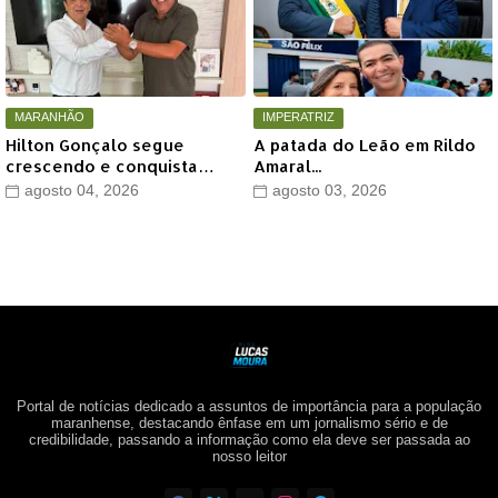
MARANHÃO
IMPERATRIZ
Hilton Gonçalo segue
A patada do Leão em Rildo
crescendo e conquista
Amaral...
apoio do prefeito de Lago
agosto 04, 2026
agosto 03, 2026
dos Rodrigues
Portal de notícias dedicado a assuntos de importância para a população
maranhense, destacando ênfase em um jornalismo sério e de
credibilidade, passando a informação como ela deve ser passada ao
nosso leitor