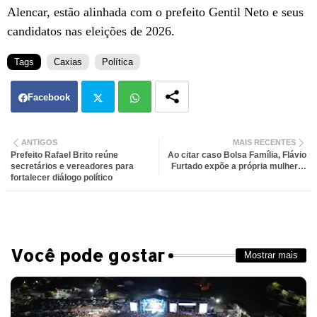
Alencar, estão alinhada com o prefeito Gentil Neto e seus
candidatos nas eleições de 2026.
Tags
Caxias
Política
Facebook
Twit
Wh
ANTIGOS
MAIS RECENTES
Prefeito Rafael Brito reúne
Ao citar caso Bolsa Família, Flávio
ter
atsa
secretários e vereadores para
Furtado expõe a própria mulher…
fortalecer diálogo político
pp
Você pode gostar
Mostrar mais