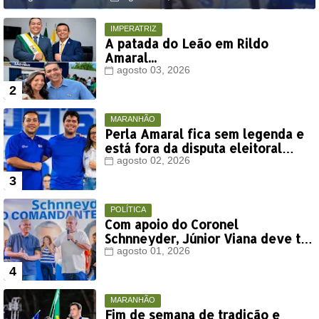
IMPERATRIZ
A patada do Leão em Rildo
Amaral...
agosto 03, 2026
MARANHÃO
Perla Amaral fica sem legenda e
está fora da disputa eleitoral
deste ano
agosto 02, 2026
POLÍTICA
Com apoio do Coronel
Schnneyder, Júnior Viana deve ter
votação expressiva em Timon
agosto 01, 2026
MARANHÃO
Fim de semana de tradição e