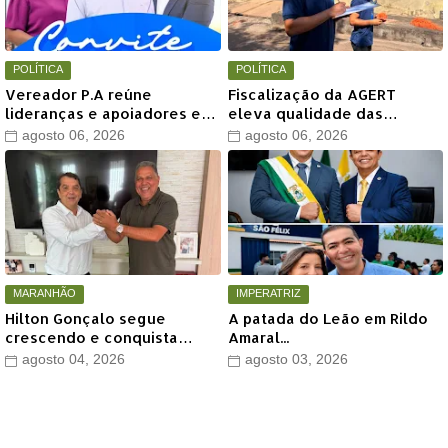
POLÍTICA
POLÍTICA
Vereador P.A reúne
Fiscalização da AGERT
lideranças e apoiadores em
eleva qualidade das
grande encontro político
recomposições asfálticas
agosto 06, 2026
agosto 06, 2026
neste sábado em Timon
realizadas pela Águas de
Timon
MARANHÃO
IMPERATRIZ
Hilton Gonçalo segue
A patada do Leão em Rildo
crescendo e conquista
Amaral...
apoio do prefeito de Lago
agosto 04, 2026
agosto 03, 2026
dos Rodrigues