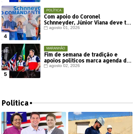
POLÍTICA
Com apoio do Coronel
Schnneyder, Júnior Viana deve ter
votação expressiva em Timon
agosto 01, 2026
MARANHÃO
Fim de semana de tradição e
apoios políticos marca agenda de
Orleans Brandão em Colinas
agosto 02, 2026
Política