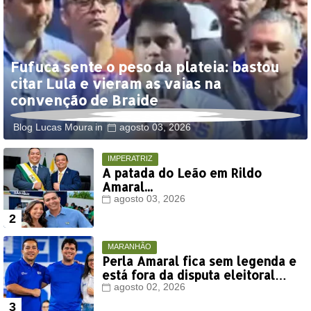
Fufuca sente o peso da plateia: bastou
citar Lula e vieram as vaias na
convenção de Braide
Blog Lucas Moura
agosto 03, 2026
IMPERATRIZ
A patada do Leão em Rildo
Amaral...
agosto 03, 2026
MARANHÃO
Perla Amaral fica sem legenda e
está fora da disputa eleitoral
deste ano
agosto 02, 2026