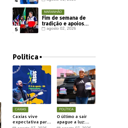
Viana deve ter
votação expressiva
em Timon
MARANHÃO
Fim de semana de
tradição e apoios
políticos marca
agosto 02, 2026
agenda de Orleans
Brandão em Colinas
Política
CAXIAS
POLÍTICA
Caxias vive
O último a sair
expectativa para
apague a luz:
a 20ª Marcha para
Henrique Jr.