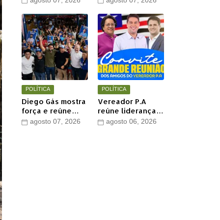
agosto 07, 2026
agosto 07, 2026
Jesus com show
perde mais um
de Marcus Salles
aliado em Timon
POLÍTICA
POLÍTICA
Diego Gás mostra
Vereador P.A
força e reúne
reúne lideranças
multidão para
e apoiadores em
agosto 07, 2026
agosto 06, 2026
Othelino Neto e
grande encontro
Marcos Miranda
político neste
Jr. em Timon
sábado em Timon