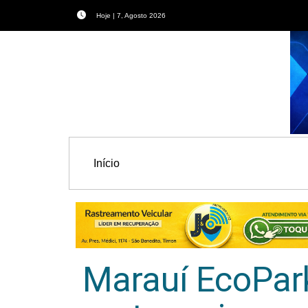
Hoje | 7, Agosto 2026
Início
Marauí EcoPark