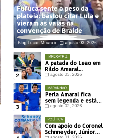
Fufuca sente o peso da
plateia: bastou citar Lula e
vieram as vaias na
convenção de Braide
Blog Lucas Moura
agosto 03, 2026
IMPERATRIZ
A patada do Leão em
Rildo Amaral...
agosto 03, 2026
MARANHÃO
Perla Amaral fica
sem legenda e está
fora da disputa
agosto 02, 2026
eleitoral deste ano
POLÍTICA
Com apoio do Coronel
Schnneyder, Júnior
agosto 01, 2026