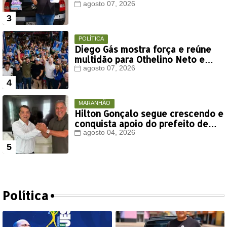
em Timon
agosto 07, 2026
POLÍTICA
Diego Gás mostra força e reúne
multidão para Othelino Neto e
Marcos Miranda Jr. em Timon
agosto 07, 2026
MARANHÃO
Hilton Gonçalo segue crescendo e
conquista apoio do prefeito de
Lago dos Rodrigues
agosto 04, 2026
Política