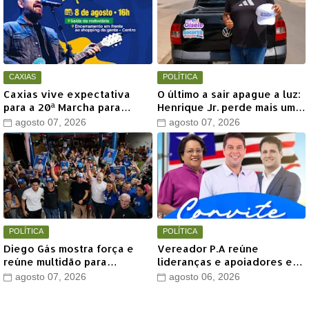
CAXIAS
POLÍTICA
Caxias vive expectativa
O último a sair apague a luz:
para a 20ª Marcha para
Henrique Jr. perde mais um
Jesus com show de Marcus
aliado em Timon
agosto 07, 2026
agosto 07, 2026
Salles
POLÍTICA
POLÍTICA
Diego Gás mostra força e
Vereador P.A reúne
reúne multidão para
lideranças e apoiadores em
Othelino Neto e Marcos
grande encontro político
agosto 07, 2026
agosto 06, 2026
Miranda Jr. em Timon
neste sábado em Timon