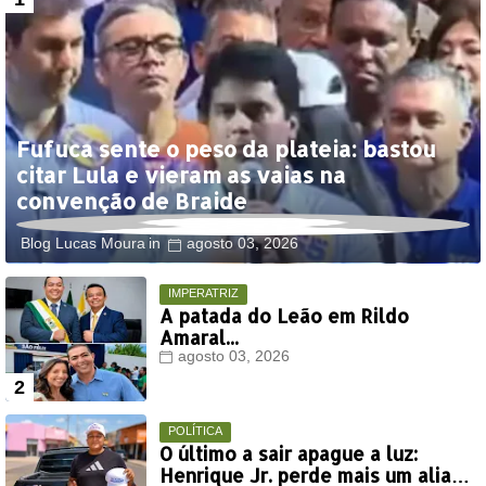
Fufuca sente o peso da plateia: bastou
citar Lula e vieram as vaias na
convenção de Braide
Blog Lucas Moura
agosto 03, 2026
IMPERATRIZ
A patada do Leão em Rildo
Amaral...
agosto 03, 2026
POLÍTICA
O último a sair apague a luz:
Henrique Jr. perde mais um aliado