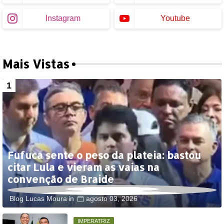
Instagram
Youtube
Mais Vistas
Fufuca sente o peso da plateia: bastou
citar Lula e vieram as vaias na
convenção de Braide
Blog Lucas Moura
agosto 03, 2026
IMPERATRIZ