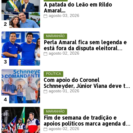
A patada do Leão em Rildo
Amaral...
agosto 03, 2026
MARANHÃO
Perla Amaral fica sem legenda e
está fora da disputa eleitoral
deste ano
agosto 02, 2026
POLÍTICA
Com apoio do Coronel
Schnneyder, Júnior Viana deve ter
votação expressiva em Timon
agosto 01, 2026
MARANHÃO
Fim de semana de tradição e
apoios políticos marca agenda de
Orleans Brandão em Colinas
agosto 02, 2026