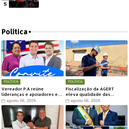
Política
POLÍTICA
POLÍTICA
Vereador P.A reúne
Fiscalização da AGERT
lideranças e apoiadores em
eleva qualidade das
grande encontro político
recomposições asfálticas
agosto 06, 2026
agosto 06, 2026
neste sábado em Timon
realizadas pela Águas de
Timon