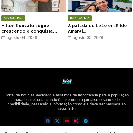
MARANHÃO
IMPERATRIZ
Hilton Gonçalo segue
A patada do Leão em Rildo
crescendo e conquista
Amaral...
apoio do prefeito de Lago
agosto 04, 2026
agosto 03, 2026
dos Rodrigues
Portal de notícias dedicado a assuntos de importância para a população
maranhense, destacando ênfase em um jornalismo sério e de
credibilidade, passando a informação como ela deve ser passada ao
nosso leitor