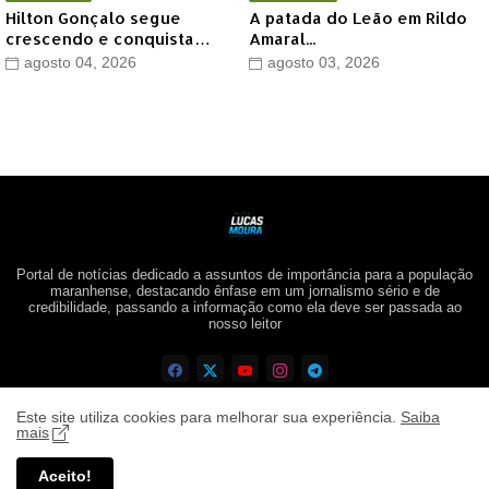
Hilton Gonçalo segue
A patada do Leão em Rildo
crescendo e conquista
Amaral...
apoio do prefeito de Lago
agosto 04, 2026
agosto 03, 2026
dos Rodrigues
Portal de notícias dedicado a assuntos de importância para a população
maranhense, destacando ênfase em um jornalismo sério e de
credibilidade, passando a informação como ela deve ser passada ao
nosso leitor
Este site utiliza cookies para melhorar sua experiência.
Saiba
mais
Aceito!
Blog Lucas Moura ©