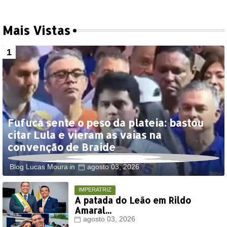
Mais Vistas
Fufuca sente o peso da plateia: bastou
citar Lula e vieram as vaias na
convenção de Braide
Blog Lucas Moura
agosto 03, 2026
IMPERATRIZ
A patada do Leão em Rildo
Amaral...
agosto 03, 2026