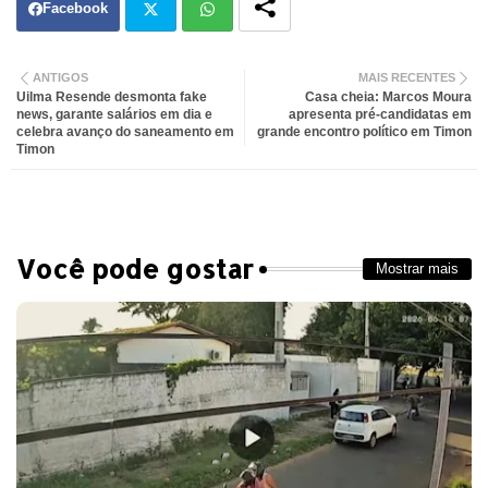
Facebook
Twit
Wh
ANTIGOS
MAIS RECENTES
Uilma Resende desmonta fake
Casa cheia: Marcos Moura
ter
atsa
news, garante salários em dia e
apresenta pré-candidatas em
celebra avanço do saneamento em
grande encontro político em Timon
Timon
pp
Você pode gostar
Mostrar mais