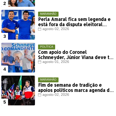
MARANHÃO
Perla Amaral fica sem legenda e
está fora da disputa eleitoral
deste ano
agosto 02, 2026
POLÍTICA
Com apoio do Coronel
Schnneyder, Júnior Viana deve ter
votação expressiva em Timon
agosto 01, 2026
MARANHÃO
Fim de semana de tradição e
apoios políticos marca agenda de
Orleans Brandão em Colinas
agosto 02, 2026