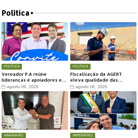
Política
POLÍTICA
POLÍTICA
Vereador P.A reúne
Fiscalização da AGERT
lideranças e apoiadores em
eleva qualidade das
grande encontro político
recomposições asfálticas
agosto 06, 2026
agosto 06, 2026
neste sábado em Timon
realizadas pela Águas de
Timon
MARANHÃO
IMPERATRIZ