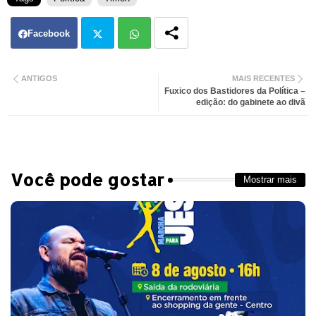
Facebook
Twit
Wh
ANTIGOS
MAIS RECENTES
Fuxico dos Bastidores da Política –
ter
atsa
edição: do gabinete ao divã
pp
Você pode gostar
Mostrar mais