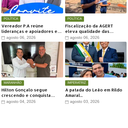
POLÍTICA
POLÍTICA
Vereador P.A reúne
Fiscalização da AGERT
lideranças e apoiadores em
eleva qualidade das
grande encontro político
recomposições asfálticas
agosto 06, 2026
agosto 06, 2026
neste sábado em Timon
realizadas pela Águas de
Timon
MARANHÃO
IMPERATRIZ
Hilton Gonçalo segue
A patada do Leão em Rildo
crescendo e conquista
Amaral...
apoio do prefeito de Lago
agosto 04, 2026
agosto 03, 2026
dos Rodrigues