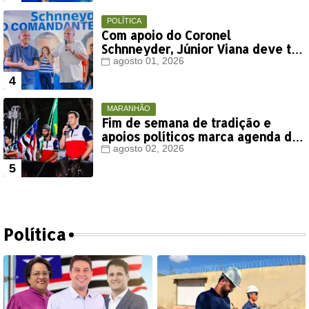
POLÍTICA
Com apoio do Coronel
Schnneyder, Júnior Viana deve ter
votação expressiva em Timon
agosto 01, 2026
MARANHÃO
Fim de semana de tradição e
apoios políticos marca agenda de
Orleans Brandão em Colinas
agosto 02, 2026
Política