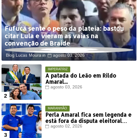
Fufuca sente o peso da plateia: bastou
citar Lula e vieram as vaias na
convenção de Braide
Blog Lucas Moura
agosto 03, 2026
IMPERATRIZ
A patada do Leão em Rildo
Amaral...
agosto 03, 2026
MARANHÃO
Perla Amaral fica sem legenda e
está fora da disputa eleitoral
deste ano
agosto 02, 2026