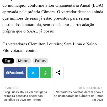
do município, conforme a Lei Orçamentária Anual (LOA)
aprovada pela própria Câmara. O vereador destacou ainda
que milhões de reais já estão previstos para serem
destinados à autarquia, sem considerar a arrecadação
própria que o SAAE já possui.
Os vereadores Clemilton Loureiro; Sara Lima e Naldo
Filó votaram contra.
Tags
Matões
Política
Facebook
Twit
Wh
ANTIGOS
MAIS RECENTES
Blog Lucas Moura vai divulgar a
Vereadores novatos deram show e
ter
atsa
primeira pesquisa oficial das
se destacaram na Câmara de Timon
eleições de 2026 em Timon
em 2025
pp