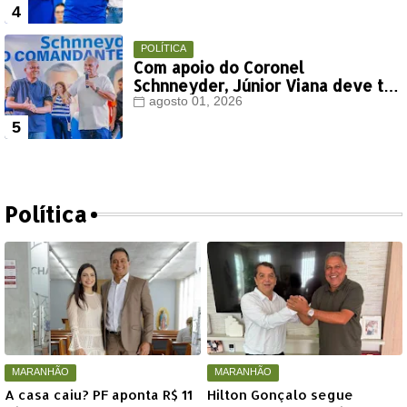
POLÍTICA
Com apoio do Coronel
Schnneyder, Júnior Viana deve ter
votação expressiva em Timon
agosto 01, 2026
Política
MARANHÃO
MARANHÃO
A casa caiu? PF aponta R$ 11
Hilton Gonçalo segue