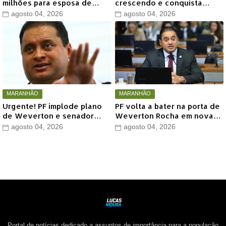
milhões para esposa de
crescendo e conquista
Weverton Rocha e senador
apoio do prefeito de Lago
agosto 04, 2026
agosto 04, 2026
afunda em nova
dos Rodrigues
investigação
MARANHÃO
MARANHÃO
Urgente! PF implode plano
PF volta a bater na porta de
de Weverton e senador
Weverton Rocha em nova
pode ser rifado da chapa de
operação
agosto 04, 2026
agosto 04, 2026
Orleans Brandão
Portal de notícias dedicado a assuntos de importância para a população