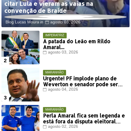
citar Lula e vieram as vaias na
convenção de Braide
Blog Lucas Moura
agosto 03, 2026
IMPERATRIZ
A patada do Leão em Rildo
Amaral...
agosto 03, 2026
MARANHÃO
Urgente! PF implode plano de
Weverton e senador pode ser
rifado da chapa de Orleans
agosto 04, 2026
Brandão
MARANHÃO
Perla Amaral fica sem legenda e
está fora da disputa eleitoral
deste ano
agosto 02, 2026