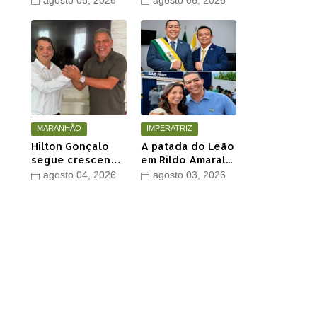
agosto 06, 2026
agosto 06, 2026
grande encontro
recomposições
político neste
asfálticas
sábado em Timon
realizadas pela
Águas de Timon
MARANHÃO
IMPERATRIZ
Hilton Gonçalo
A patada do Leão
segue crescendo
em Rildo Amaral...
e conquista apoio
agosto 04, 2026
agosto 03, 2026
do prefeito de
Lago dos
Rodrigues