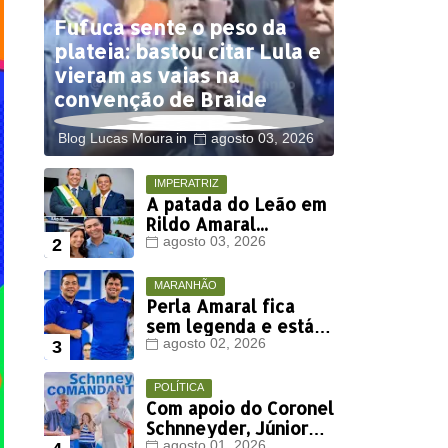
Fufuca sente o peso da
plateia: bastou citar Lula e
vieram as vaias na
convenção de Braide
Blog Lucas Moura
agosto 03, 2026
IMPERATRIZ
A patada do Leão em
Rildo Amaral...
agosto 03, 2026
MARANHÃO
Perla Amaral fica
sem legenda e está
fora da disputa
agosto 02, 2026
eleitoral deste ano
POLÍTICA
Com apoio do Coronel
Schnneyder, Júnior
agosto 01, 2026