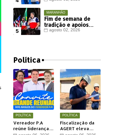
Viana deve ter
votação expressiva
em Timon
MARANHÃO
Fim de semana de
tradição e apoios
políticos marca
agosto 02, 2026
agenda de Orleans
Brandão em Colinas
Política
s
POLÍTICA
POLÍTICA
Vereador P.A
Fiscalização da
reúne lideranças
AGERT eleva
e apoiadores em
qualidade das