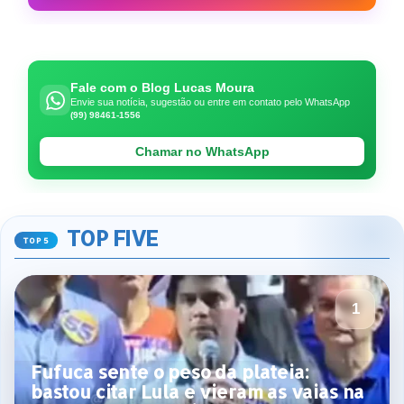
Fale com o Blog Lucas Moura
Envie sua notícia, sugestão ou entre em contato pelo WhatsApp
(99) 98461-1556
Chamar no WhatsApp
TOP FIVE
Fufuca sente o peso da plateia:
bastou citar Lula e vieram as vaias na