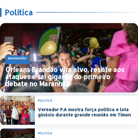
Política
MARANHÃO
Orleans Brandão vira alvo, resiste aos
ataques e sai gigante do primeiro
debate no Maranhão
POLÍTICA
Vereador P.A mostra força política e lota
ginásio durante grande reunião em Timon
POLÍTICA