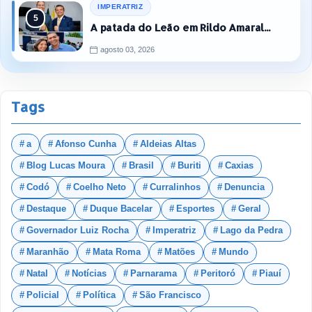
IMPERATRIZ
A patada do Leão em Rildo Amaral...
agosto 03, 2026
Tags
a
Afonso Cunha
Aldeias Altas
Blog Lucas Moura
Brasil
Buriti
Caxias
Codó
Coelho Neto
Curralinhos
Denuncia
Destaque
Duque Bacelar
Esportes
Geral
Governador Luiz Rocha
Imperatriz
Lago da Pedra
Maranhão
Mata Roma
Matões
Mundo
Natal
Notícias
Parnarama
Peritoró
Piauí
Policial
Política
São Francisco