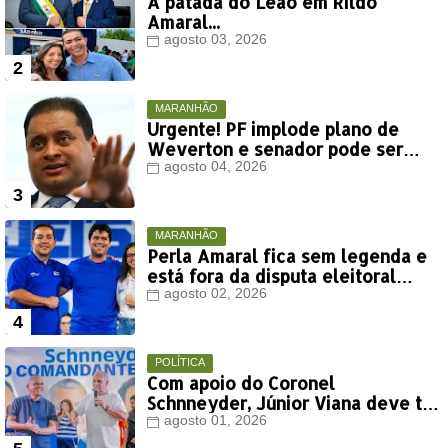
A patada do Leão em Rildo
Amaral...
agosto 03, 2026
MARANHÃO
Urgente! PF implode plano de
Weverton e senador pode ser
rifado da chapa de Orleans
agosto 04, 2026
Brandão
MARANHÃO
Perla Amaral fica sem legenda e
está fora da disputa eleitoral
deste ano
agosto 02, 2026
POLÍTICA
Com apoio do Coronel
Schnneyder, Júnior Viana deve ter
votação expressiva em Timon
agosto 01, 2026