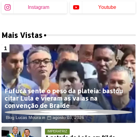
Instagram
Youtube
Mais Vistas
Fufuca sente o peso da plateia: bastou
citar Lula e vieram as vaias na
convenção de Braide
Blog Lucas Moura
agosto 03, 2026
IMPERATRIZ