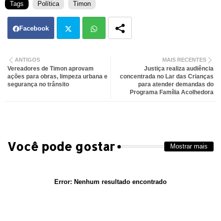
Tags
Política
Timon
Facebook
Twit
Wh
ANTIGOS
MAIS RECENTES
Vereadores de Timon aprovam
Justiça realiza audiência
ter
atsa
ações para obras, limpeza urbana e
concentrada no Lar das Crianças
segurança no trânsito
para atender demandas do
Programa Família Acolhedora
pp
Você pode gostar
Mostrar mais
Error:
Nenhum resultado encontrado