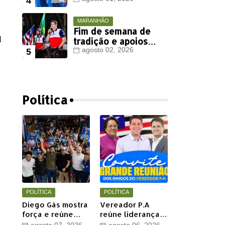
Viana deve ter
votação expressiva
em Timon
MARANHÃO
Fim de semana de
l
tradição e apoios
políticos marca
agosto 02, 2026
agenda de Orleans
Brandão em Colinas
Política
POLÍTICA
POLÍTICA
Diego Gás mostra
Vereador P.A
força e reúne
reúne lideranças
multidão para
e apoiadores em