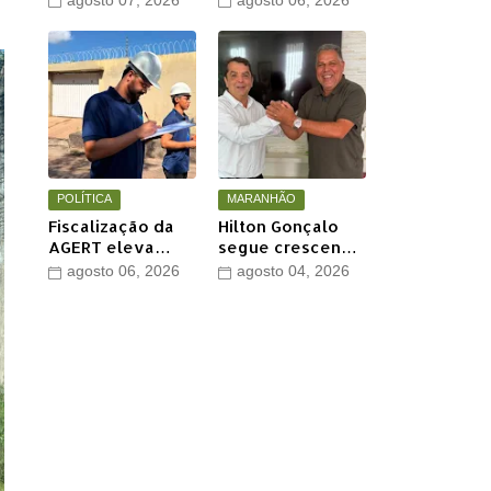
agosto 07, 2026
agosto 06, 2026
Othelino Neto e
grande encontro
Marcos Miranda
político neste
Jr. em Timon
sábado em Timon
POLÍTICA
MARANHÃO
Fiscalização da
Hilton Gonçalo
AGERT eleva
segue crescendo
qualidade das
e conquista apoio
agosto 06, 2026
agosto 04, 2026
recomposições
do prefeito de
asfálticas
Lago dos
realizadas pela
Rodrigues
Águas de Timon