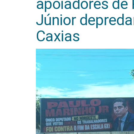
apoiadores de
Júnior depred
Caxias