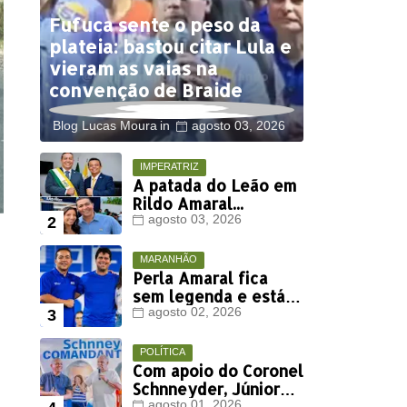
Fufuca sente o peso da
plateia: bastou citar Lula e
vieram as vaias na
convenção de Braide
Blog Lucas Moura
agosto 03, 2026
IMPERATRIZ
A patada do Leão em
Rildo Amaral...
agosto 03, 2026
MARANHÃO
Perla Amaral fica
sem legenda e está
fora da disputa
agosto 02, 2026
eleitoral deste ano
POLÍTICA
Com apoio do Coronel
Schnneyder, Júnior
agosto 01, 2026