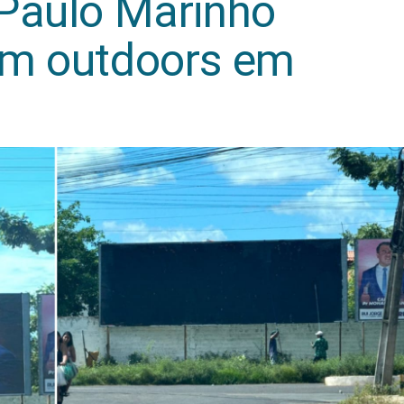
 Paulo Marinho
am outdoors em