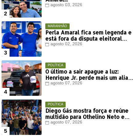
agosto 03, 2026
MARANHÃO
Perla Amaral fica sem legenda e
está fora da disputa eleitoral
deste ano
agosto 02, 2026
POLÍTICA
O último a sair apague a luz:
Henrique Jr. perde mais um aliado
em Timon
agosto 07, 2026
POLÍTICA
Diego Gás mostra força e reúne
multidão para Othelino Neto e
Marcos Miranda Jr. em Timon
agosto 07, 2026