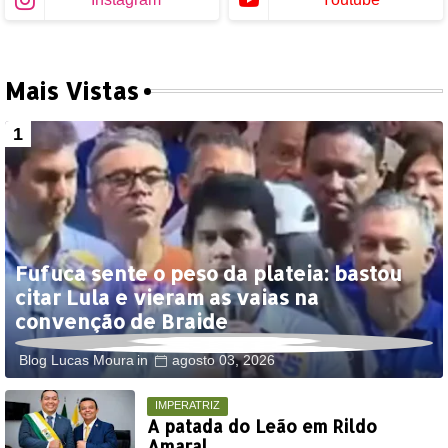
Mais Vistas
Fufuca sente o peso da plateia: bastou
citar Lula e vieram as vaias na
convenção de Braide
Blog Lucas Moura
agosto 03, 2026
IMPERATRIZ
A patada do Leão em Rildo
Amaral...