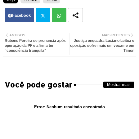
Facebook
Twit
Wh
ANTIGOS
MAIS RECENTES
Rubens Pereira se pronuncia após
Justiça enquadra Luciano Leitoa e
ter
atsa
operação da PF e afirma ter
oposição sofre mais um vexame em
“consciência tranquila”
Timon
pp
Você pode gostar
Mostrar mais
Error:
Nenhum resultado encontrado