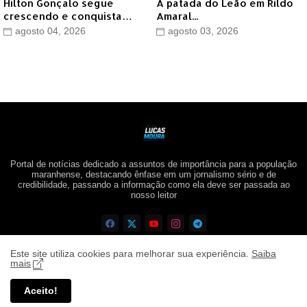
Hilton Gonçalo segue
A patada do Leão em Rildo
crescendo e conquista
Amaral...
apoio do prefeito de Lago
agosto 04, 2026
agosto 03, 2026
dos Rodrigues
Portal de notícias dedicado a assuntos de importância para a população
maranhense, destacando ênfase em um jornalismo sério e de
credibilidade, passando a informação como ela deve ser passada ao
nosso leitor
Este site utiliza cookies para melhorar sua experiência.
Saiba
mais
Aceito!
Blog Lucas Moura ©