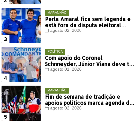
MARANHÃO
Perla Amaral fica sem legenda e
está fora da disputa eleitoral
deste ano
agosto 02, 2026
POLÍTICA
Com apoio do Coronel
Schnneyder, Júnior Viana deve ter
votação expressiva em Timon
agosto 01, 2026
MARANHÃO
Fim de semana de tradição e
apoios políticos marca agenda de
Orleans Brandão em Colinas
agosto 02, 2026