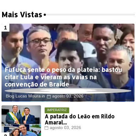
Mais Vistas
Fufuca sente o peso da plateia: bastou
citar Lula e vieram as vaias na
convenção de Braide
Blog Lucas Moura
agosto 03, 2026
IMPERATRIZ
A patada do Leão em Rildo
Amaral...
agosto 03, 2026