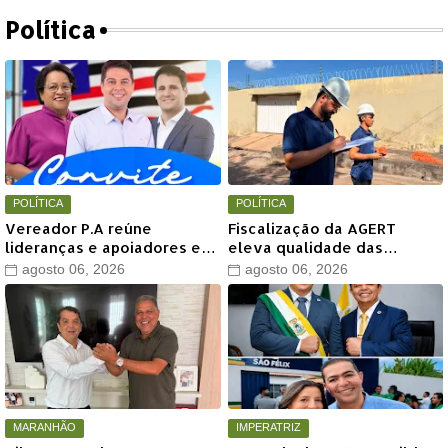
Política
POLÍTICA
POLÍTICA
Vereador P.A reúne
Fiscalização da AGERT
lideranças e apoiadores em
eleva qualidade das
grande encontro político
recomposições asfálticas
agosto 06, 2026
agosto 06, 2026
neste sábado em Timon
realizadas pela Águas de
Timon
MARANHÃO
IMPERATRIZ