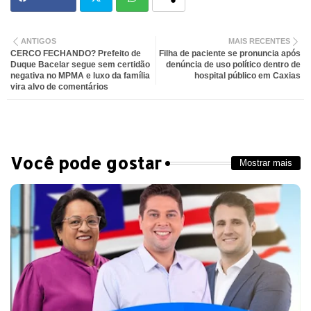
Twit
Wh
ANTIGOS
MAIS RECENTES
CERCO FECHANDO? Prefeito de
Filha de paciente se pronuncia após
ter
atsa
Duque Bacelar segue sem certidão
denúncia de uso político dentro de
negativa no MPMA e luxo da família
hospital público em Caxias
vira alvo de comentários
pp
Você pode gostar
Mostrar mais