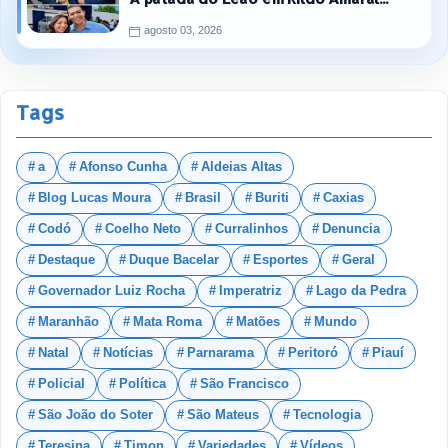
agosto 03, 2026
Tags
a
Afonso Cunha
Aldeias Altas
Blog Lucas Moura
Brasil
Buriti
Caxias
Codó
Coelho Neto
Curralinhos
Denuncia
Destaque
Duque Bacelar
Esportes
Geral
Governador Luiz Rocha
Imperatriz
Lago da Pedra
Maranhão
Mata Roma
Matões
Mundo
Natal
Notícias
Parnarama
Peritoró
Piauí
Policial
Política
São Francisco
São João do Soter
São Mateus
Tecnologia
Teresina
Timon
Variedades
Vídeos