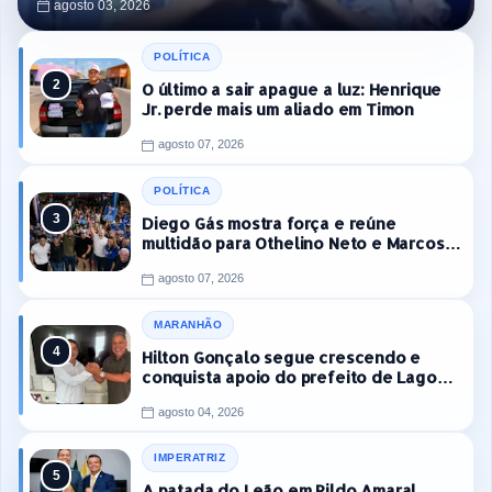
agosto 03, 2026
POLÍTICA
O último a sair apague a luz: Henrique
Jr. perde mais um aliado em Timon
agosto 07, 2026
POLÍTICA
Diego Gás mostra força e reúne
multidão para Othelino Neto e Marcos
Miranda Jr. em Timon
agosto 07, 2026
MARANHÃO
Hilton Gonçalo segue crescendo e
conquista apoio do prefeito de Lago
dos Rodrigues
agosto 04, 2026
IMPERATRIZ
A patada do Leão em Rildo Amaral...