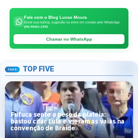
Fale com o Blog Lucas Moura
Envie sua notícia, sugestão ou entre em contato pelo WhatsApp
(99) 98461-1556
Chamar no WhatsApp
TOP FIVE
Fufuca sente o peso da plateia:
bastou citar Lula e vieram as vaias na
convenção de Braide