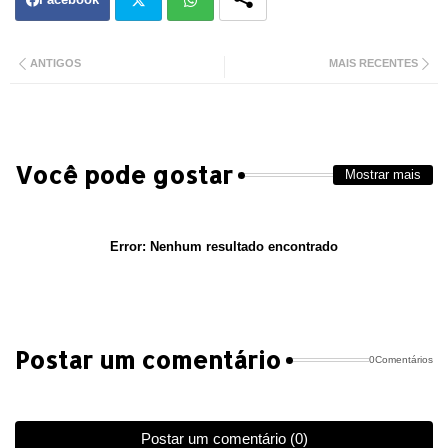
Twit
Wh
ANTIGOS
MAIS RECENTES
ter
atsa
pp
Você pode gostar
Mostrar mais
Error:
Nenhum resultado encontrado
Postar um comentário
0Comentários
Postar um comentário (0)