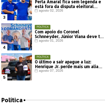
Perla Amaral fica sem legenda e
está fora da disputa eleitoral
deste ano
agosto 02, 2026
POLÍTICA
Com apoio do Coronel
Schnneyder, Júnior Viana deve ter
votação expressiva em Timon
agosto 01, 2026
POLÍTICA
O último a sair apague a luz:
Henrique Jr. perde mais um aliado
em Timon
agosto 07, 2026
Política