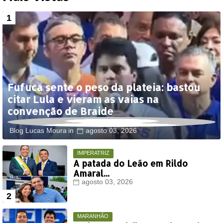
Fufuca sente o peso da plateia: bastou
citar Lula e vieram as vaias na
convenção de Braide
Blog Lucas Moura
agosto 03, 2026
IMPERATRIZ
A patada do Leão em Rildo
Amaral...
agosto 03, 2026
MARANHÃO