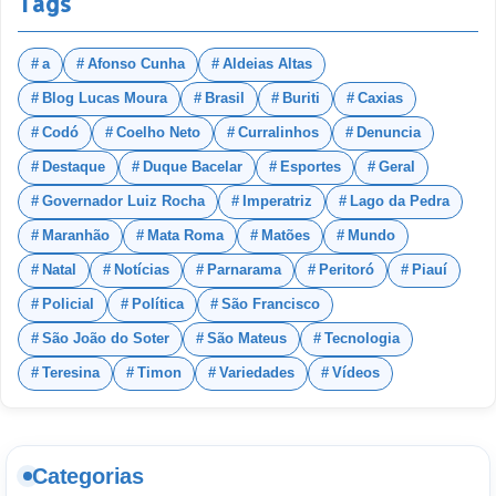
Tags
a
Afonso Cunha
Aldeias Altas
Blog Lucas Moura
Brasil
Buriti
Caxias
Codó
Coelho Neto
Curralinhos
Denuncia
Destaque
Duque Bacelar
Esportes
Geral
Governador Luiz Rocha
Imperatriz
Lago da Pedra
Maranhão
Mata Roma
Matões
Mundo
Natal
Notícias
Parnarama
Peritoró
Piauí
Policial
Política
São Francisco
São João do Soter
São Mateus
Tecnologia
Teresina
Timon
Variedades
Vídeos
Categorias