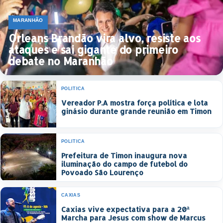
MARANHÃO
Orleans Brandão vira alvo, resiste aos
ataques e sai gigante do primeiro
debate no Maranhão
POLÍTICA
Vereador P.A mostra força política e lota
ginásio durante grande reunião em Timon
POLÍTICA
Prefeitura de Timon inaugura nova
iluminação do campo de futebol do
Povoado São Lourenço
CAXIAS
Caxias vive expectativa para a 20ª
Marcha para Jesus com show de Marcus