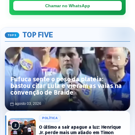
Chamar no WhatsApp
TOP FIVE
Fufuca sente o peso da plateia:
bastou citar Lula e vieram as vaias na
convenção de Braide
agosto 03, 2026
POLÍTICA
O último a sair apague a luz: Henrique
Jr. perde mais um aliado em Timon