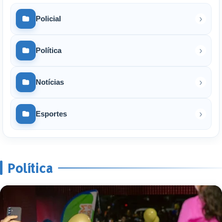
›
Policial
›
Política
›
Notícias
›
Esportes
Política