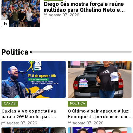
Diego Gás mostra força e reúne
multidão para Othelino Neto e
Marcos Miranda Jr. em Timon
agosto 07, 2026
Política
CAXIAS
POLÍTICA
Caxias vive expectativa
O último a sair apague a luz:
para a 20ª Marcha para
Henrique Jr. perde mais um
Jesus com show de Marcus
aliado em Timon
agosto 07, 2026
agosto 07, 2026
Salles