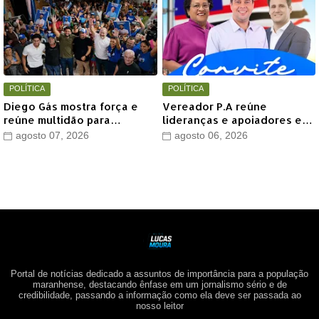
POLÍTICA
POLÍTICA
Diego Gás mostra força e
Vereador P.A reúne
reúne multidão para
lideranças e apoiadores em
Othelino Neto e Marcos
grande encontro político
agosto 07, 2026
agosto 06, 2026
Miranda Jr. em Timon
neste sábado em Timon
Portal de notícias dedicado a assuntos de importância para a população
maranhense, destacando ênfase em um jornalismo sério e de
credibilidade, passando a informação como ela deve ser passada ao
nosso leitor