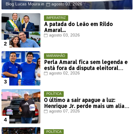
Blog Lucas Moura
agosto 03, 2026
IMPERATRIZ
A patada do Leão em Rildo
Amaral...
agosto 03, 2026
MARANHÃO
Perla Amaral fica sem legenda e
está fora da disputa eleitoral
deste ano
agosto 02, 2026
POLÍTICA
O último a sair apague a luz:
Henrique Jr. perde mais um aliado
em Timon
agosto 07, 2026
POLÍTICA