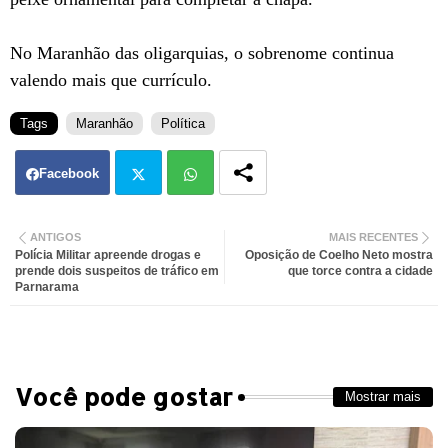
No Maranhão das oligarquias, o sobrenome continua
valendo mais que currículo.
Tags
Maranhão
Política
Facebook
Twit
Wh
ANTIGOS
MAIS RECENTES
Polícia Militar apreende drogas e
Oposição de Coelho Neto mostra
ter
atsa
prende dois suspeitos de tráfico em
que torce contra a cidade
Parnarama
pp
Você pode gostar
Mostrar mais