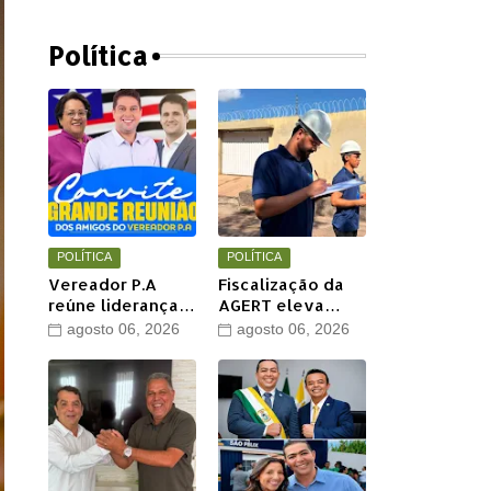
Política
POLÍTICA
POLÍTICA
Vereador P.A
Fiscalização da
reúne lideranças
AGERT eleva
e apoiadores em
qualidade das
agosto 06, 2026
agosto 06, 2026
grande encontro
recomposições
político neste
asfálticas
sábado em Timon
realizadas pela
Águas de Timon