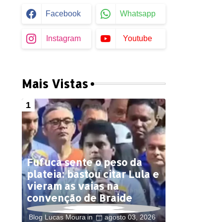
Facebook
Whatsapp
Instagram
Youtube
Mais Vistas
Fufuca sente o peso da
plateia: bastou citar Lula e
vieram as vaias na
convenção de Braide
Blog Lucas Moura
agosto 03, 2026