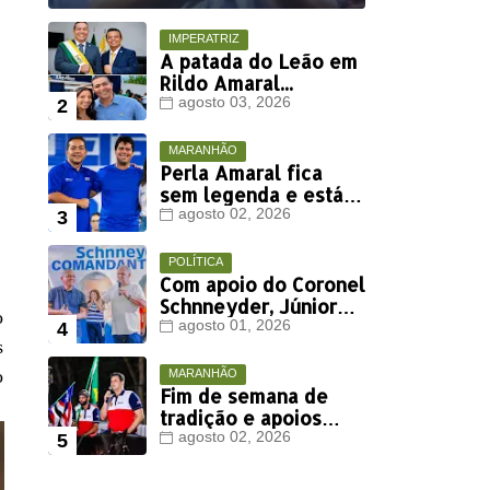
IMPERATRIZ
A patada do Leão em
Rildo Amaral...
agosto 03, 2026
MARANHÃO
Perla Amaral fica
sem legenda e está
fora da disputa
agosto 02, 2026
eleitoral deste ano
POLÍTICA
Com apoio do Coronel
Schnneyder, Júnior
o
Viana deve ter
agosto 01, 2026
s
votação expressiva
em Timon
o
MARANHÃO
Fim de semana de
tradição e apoios
políticos marca
agosto 02, 2026
agenda de Orleans
Brandão em Colinas