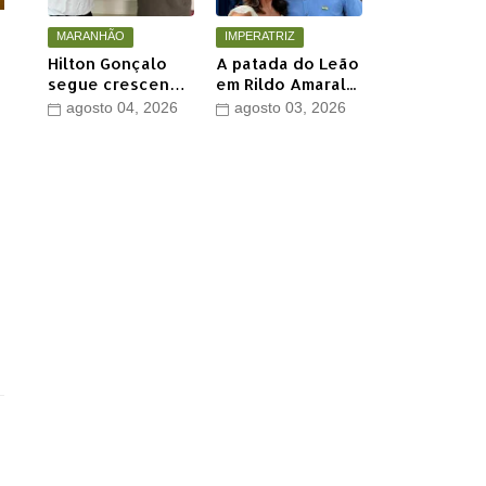
MARANHÃO
IMPERATRIZ
Hilton Gonçalo
A patada do Leão
segue crescendo
em Rildo Amaral...
e conquista apoio
agosto 04, 2026
agosto 03, 2026
do prefeito de
Lago dos
Rodrigues