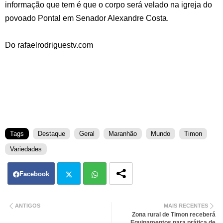
informação que tem é que o corpo será velado na igreja do
povoado Pontal em Senador Alexandre Costa.
Do rafaelrodriguestv.com
Tags
Destaque
Geral
Maranhão
Mundo
Timon
Variedades
Facebook
Twit
Wh
ANTIGOS
MAIS RECENTES
Zona rural de Timon receberá
ter
atsa
Equipamentos para prática de