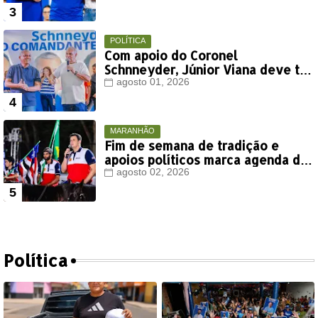
POLÍTICA
Com apoio do Coronel
Schnneyder, Júnior Viana deve ter
votação expressiva em Timon
agosto 01, 2026
MARANHÃO
Fim de semana de tradição e
apoios políticos marca agenda de
Orleans Brandão em Colinas
agosto 02, 2026
Política