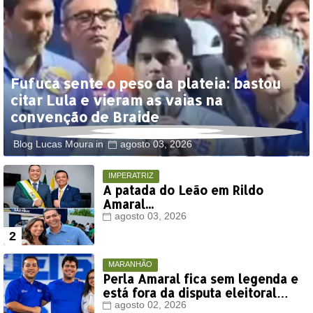
Fufuca sente o peso da plateia: bastou
citar Lula e vieram as vaias na
convenção de Braide
Blog Lucas Moura
agosto 03, 2026
IMPERATRIZ
A patada do Leão em Rildo
Amaral...
agosto 03, 2026
MARANHÃO
Perla Amaral fica sem legenda e
está fora da disputa eleitoral
deste ano
agosto 02, 2026