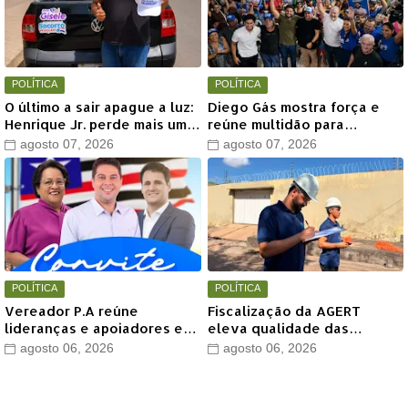
POLÍTICA
POLÍTICA
O último a sair apague a luz:
Diego Gás mostra força e
Henrique Jr. perde mais um
reúne multidão para
aliado em Timon
Othelino Neto e Marcos
agosto 07, 2026
agosto 07, 2026
Miranda Jr. em Timon
POLÍTICA
POLÍTICA
Vereador P.A reúne
Fiscalização da AGERT
lideranças e apoiadores em
eleva qualidade das
grande encontro político
recomposições asfálticas
agosto 06, 2026
agosto 06, 2026
neste sábado em Timon
realizadas pela Águas de
Timon