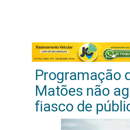
Programação d
Matões não agr
fiasco de públi