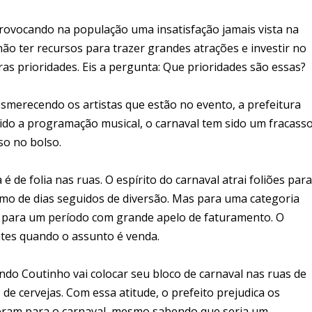
ovocando na população uma insatisfação jamais vista na
a não ter recursos para trazer grandes atrações e investir no
as prioridades. Eis a pergunta: Que prioridades são essas?
smerecendo os artistas que estão no evento, a prefeitura
do a programação musical, o carnaval tem sido um fracass
so no bolso.
 de folia nas ruas. O espírito do carnaval atrai foliões para
nimo de dias seguidos de diversão. Mas para uma categoria
ão para um período com grande apelo de faturamento. O
ntes quando o assunto é venda.
ndo Coutinho vai colocar seu bloco de carnaval nas ruas de
 de cervejas. Com essa atitude, o prefeito prejudica os
eram para o carnaval, mesmo sabendo que seria um