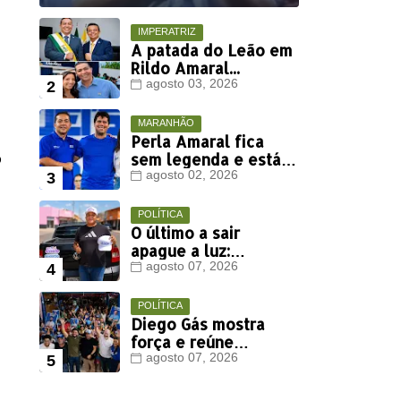
IMPERATRIZ
A patada do Leão em
Rildo Amaral...
agosto 03, 2026
MARANHÃO
Perla Amaral fica
o
sem legenda e está
fora da disputa
agosto 02, 2026
eleitoral deste ano
POLÍTICA
O último a sair
apague a luz:
Henrique Jr. perde
agosto 07, 2026
mais um aliado em
Timon
POLÍTICA
Diego Gás mostra
força e reúne
multidão para
agosto 07, 2026
Othelino Neto e
Marcos Miranda Jr.