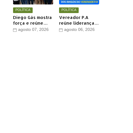
POLÍTICA
POLÍTICA
Diego Gás mostra
Vereador P.A
força e reúne
reúne lideranças
multidão para
e apoiadores em
agosto 07, 2026
agosto 06, 2026
Othelino Neto e
grande encontro
Marcos Miranda
político neste
Jr. em Timon
sábado em Timon