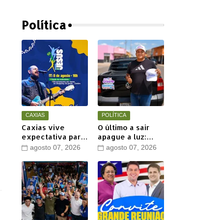
em Timon
Política
CAXIAS
POLÍTICA
Caxias vive
O último a sair
expectativa para
apague a luz:
a 20ª Marcha para
Henrique Jr.
agosto 07, 2026
agosto 07, 2026
Jesus com show
perde mais um
de Marcus Salles
aliado em Timon