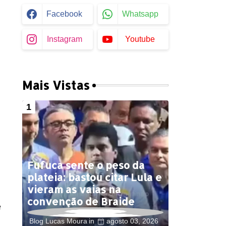
Facebook
Whatsapp
Instagram
Youtube
Mais Vistas
Fufuca sente o peso da
plateia: bastou citar Lula e
vieram as vaias na
convenção de Braide
e
Blog Lucas Moura
agosto 03, 2026