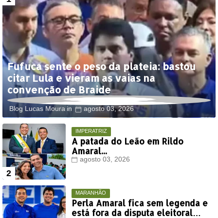
Fufuca sente o peso da plateia: bastou
citar Lula e vieram as vaias na
convenção de Braide
Blog Lucas Moura
agosto 03, 2026
IMPERATRIZ
A patada do Leão em Rildo
Amaral...
agosto 03, 2026
MARANHÃO
Perla Amaral fica sem legenda e
está fora da disputa eleitoral