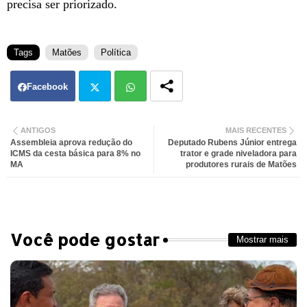
precisa ser priorizado.
Tags
Matões
Política
Facebook
Twit
Wh
ANTIGOS
MAIS RECENTES
Assembleia aprova redução do
Deputado Rubens Júnior entrega
ter
atsa
ICMS da cesta básica para 8% no
trator e grade niveladora para
MA
produtores rurais de Matões
pp
Você pode gostar
Mostrar mais