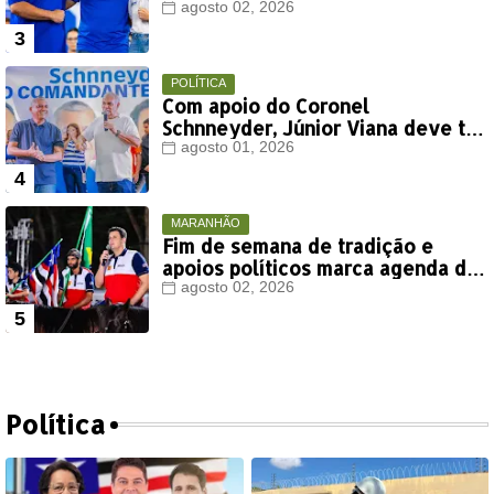
deste ano
agosto 02, 2026
POLÍTICA
Com apoio do Coronel
Schnneyder, Júnior Viana deve ter
votação expressiva em Timon
agosto 01, 2026
MARANHÃO
Fim de semana de tradição e
apoios políticos marca agenda de
Orleans Brandão em Colinas
agosto 02, 2026
Política