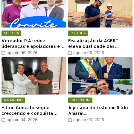
POLÍTICA
POLÍTICA
Vereador P.A reúne
Fiscalização da AGERT
lideranças e apoiadores em
eleva qualidade das
grande encontro político
recomposições asfálticas
agosto 06, 2026
agosto 06, 2026
neste sábado em Timon
realizadas pela Águas de
Timon
MARANHÃO
IMPERATRIZ
Hilton Gonçalo segue
A patada do Leão em Rildo
crescendo e conquista
Amaral...
apoio do prefeito de Lago
agosto 04, 2026
agosto 03, 2026
dos Rodrigues