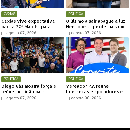
CAXIAS
POLÍTICA
Caxias vive expectativa
O último a sair apague a luz:
para a 20ª Marcha para
Henrique Jr. perde mais um
Jesus com show de Marcus
aliado em Timon
agosto 07, 2026
agosto 07, 2026
Salles
POLÍTICA
POLÍTICA
Diego Gás mostra força e
Vereador P.A reúne
reúne multidão para
lideranças e apoiadores em
Othelino Neto e Marcos
grande encontro político
agosto 07, 2026
agosto 06, 2026
Miranda Jr. em Timon
neste sábado em Timon