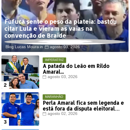
Fufuca sente o peso da plateia: bastou
citar Lula e vieram as vaias na
convenção de Braide
Blog Lucas Moura
agosto 03, 2026
IMPERATRIZ
A patada do Leão em Rildo
Amaral...
agosto 03, 2026
MARANHÃO
Perla Amaral fica sem legenda e
está fora da disputa eleitoral
deste ano
agosto 02, 2026