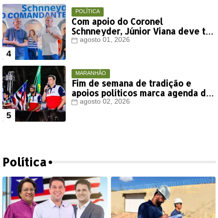
POLÍTICA
Com apoio do Coronel
Schnneyder, Júnior Viana deve ter
votação expressiva em Timon
agosto 01, 2026
MARANHÃO
Fim de semana de tradição e
apoios políticos marca agenda de
Orleans Brandão em Colinas
agosto 02, 2026
Política