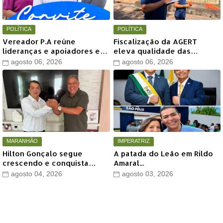
POLÍTICA
POLÍTICA
Vereador P.A reúne
Fiscalização da AGERT
lideranças e apoiadores em
eleva qualidade das
grande encontro político
recomposições asfálticas
agosto 06, 2026
agosto 06, 2026
neste sábado em Timon
realizadas pela Águas de
Timon
MARANHÃO
IMPERATRIZ
Hilton Gonçalo segue
A patada do Leão em Rildo
crescendo e conquista
Amaral...
apoio do prefeito de Lago
agosto 04, 2026
agosto 03, 2026
dos Rodrigues