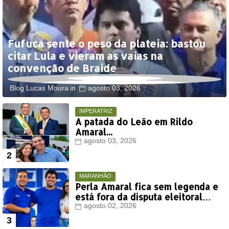
Fufuca sente o peso da plateia: bastou
citar Lula e vieram as vaias na
convenção de Braide
Blog Lucas Moura
agosto 03, 2026
IMPERATRIZ
A patada do Leão em Rildo
Amaral...
agosto 03, 2026
MARANHÃO
Perla Amaral fica sem legenda e
está fora da disputa eleitoral
deste ano
agosto 02, 2026