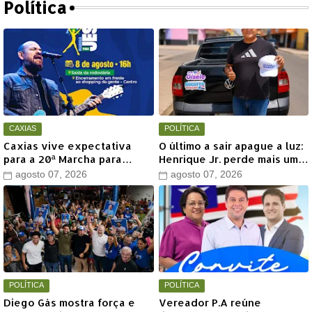
Política
CAXIAS
POLÍTICA
Caxias vive expectativa
O último a sair apague a luz:
para a 20ª Marcha para
Henrique Jr. perde mais um
Jesus com show de Marcus
aliado em Timon
agosto 07, 2026
agosto 07, 2026
Salles
POLÍTICA
POLÍTICA
Diego Gás mostra força e
Vereador P.A reúne