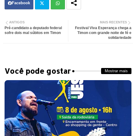
Facebook
Twit
Wh
ANTIGOS
MAIS RECENTES
Pré-candidato a deputado federal
Festival Viva Esperança chega a
ter
atsa
sofre dois mal súbitos em Timon
Timon com grande noite de fé e
solidariedade
pp
Você pode gostar
Mostrar mais