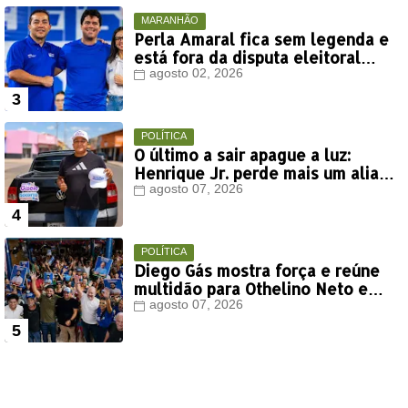
MARANHÃO
Perla Amaral fica sem legenda e
está fora da disputa eleitoral
deste ano
agosto 02, 2026
POLÍTICA
O último a sair apague a luz:
Henrique Jr. perde mais um aliado
em Timon
agosto 07, 2026
POLÍTICA
Diego Gás mostra força e reúne
multidão para Othelino Neto e
Marcos Miranda Jr. em Timon
agosto 07, 2026