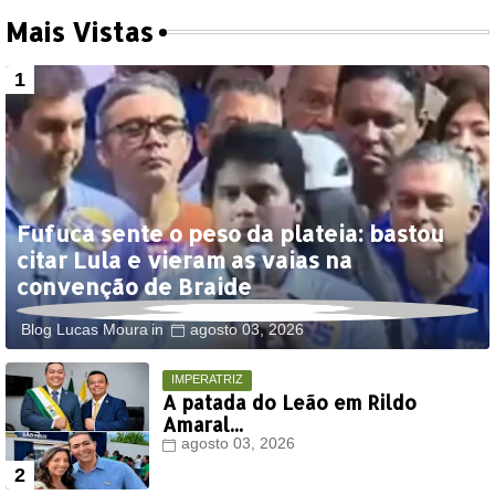
Mais Vistas
Fufuca sente o peso da plateia: bastou
citar Lula e vieram as vaias na
convenção de Braide
Blog Lucas Moura
agosto 03, 2026
IMPERATRIZ
A patada do Leão em Rildo
Amaral...
agosto 03, 2026