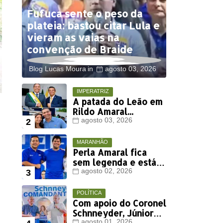
Fufuca sente o peso da
plateia: bastou citar Lula e
vieram as vaias na
convenção de Braide
Blog Lucas Moura
agosto 03, 2026
IMPERATRIZ
A patada do Leão em
Rildo Amaral...
agosto 03, 2026
MARANHÃO
Perla Amaral fica
sem legenda e está
fora da disputa
agosto 02, 2026
eleitoral deste ano
POLÍTICA
Com apoio do Coronel
Schnneyder, Júnior
agosto 01, 2026