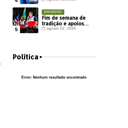
Viana deve ter
votação expressiva
em Timon
MARANHÃO
Fim de semana de
tradição e apoios
políticos marca
agosto 02, 2026
agenda de Orleans
Brandão em Colinas
Política
.
Error:
Nenhum resultado encontrado