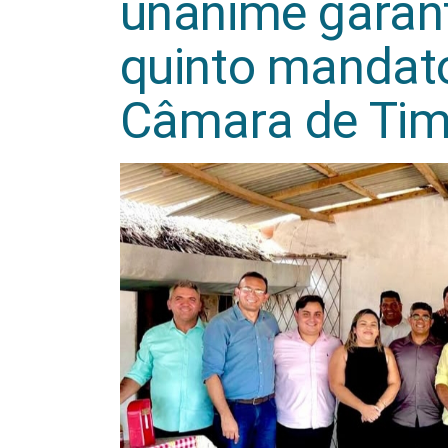
unânime garan
quinto mandato
Câmara de Ti