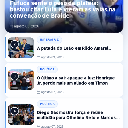
Fufuca sente o peso da plateia:
bastou citar Lula e vieram as vaias na
convenção de Braide
agosto 03, 2026
IMPERATRIZ
A patada do Leão em Rildo Amaral...
agosto 03, 2026
POLÍTICA
O último a sair apague a luz: Henrique
Jr. perde mais um aliado em Timon
agosto 07, 2026
POLÍTICA
Diego Gás mostra força e reúne
multidão para Othelino Neto e Marcos
Miranda Jr. em Timon
agosto 07, 2026