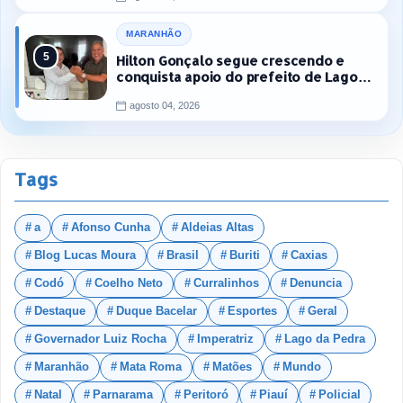
MARANHÃO
Hilton Gonçalo segue crescendo e
conquista apoio do prefeito de Lago
dos Rodrigues
agosto 04, 2026
Tags
a
Afonso Cunha
Aldeias Altas
Blog Lucas Moura
Brasil
Buriti
Caxias
Codó
Coelho Neto
Curralinhos
Denuncia
Destaque
Duque Bacelar
Esportes
Geral
Governador Luiz Rocha
Imperatriz
Lago da Pedra
Maranhão
Mata Roma
Matões
Mundo
Natal
Parnarama
Peritoró
Piauí
Policial