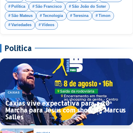
Política
São Francisco
São João do Soter
São Mateus
Tecnologia
Teresina
Timon
Variedades
Vídeos
Política
CAXIAS
Caxias vive expectativa para a 20ª
Marcha para Jesus com show de Marcus
Salles