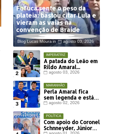
Fufuca sente o peso da
plateia: bastou citar Lula e
vieram as vaias na
convenção de Braide
Blog Lucas Moura
agosto 03, 2026
l
IMPERATRIZ
A patada do Leão em
Rildo Amaral...
agosto 03, 2026
MARANHÃO
Perla Amaral fica
sem legenda e está
fora da disputa
agosto 02, 2026
eleitoral deste ano
POLÍTICA
Com apoio do Coronel
Schnneyder, Júnior
agosto 01, 2026