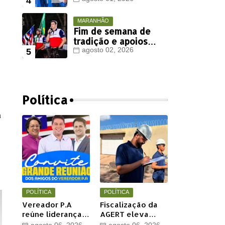
Viana deve ter
votação expressiva
em Timon
MARANHÃO
Fim de semana de
tradição e apoios
políticos marca
agosto 02, 2026
agenda de Orleans
Brandão em Colinas
Política
a
POLÍTICA
POLÍTICA
Vereador P.A
Fiscalização da
reúne lideranças
AGERT eleva
e apoiadores em
qualidade das