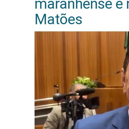
maranhense e 
Matões