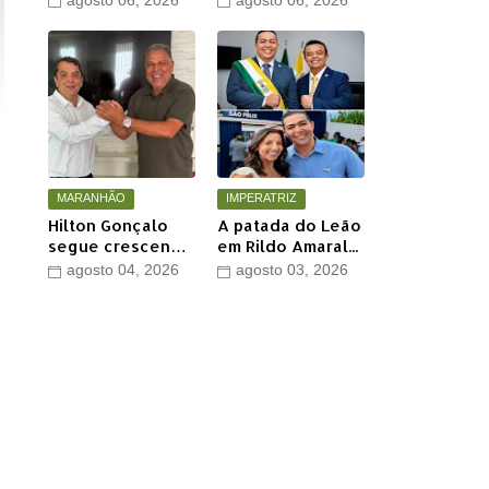
agosto 06, 2026
agosto 06, 2026
grande encontro
recomposições
político neste
asfálticas
sábado em Timon
realizadas pela
Águas de Timon
MARANHÃO
IMPERATRIZ
Hilton Gonçalo
A patada do Leão
segue crescendo
em Rildo Amaral...
e conquista apoio
agosto 04, 2026
agosto 03, 2026
do prefeito de
Lago dos
Rodrigues