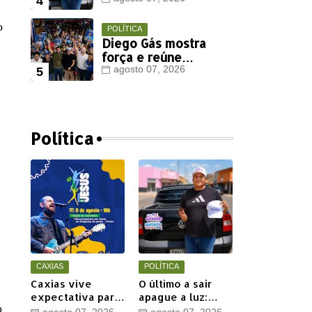
Henrique Jr. perde
mais um aliado em
o
Timon
POLÍTICA
Diego Gás mostra
força e reúne
multidão para
agosto 07, 2026
Othelino Neto e
Marcos Miranda Jr.
em Timon
Política
CAXIAS
POLÍTICA
Caxias vive
O último a sair
expectativa para
apague a luz:
o
a 20ª Marcha para
Henrique Jr.