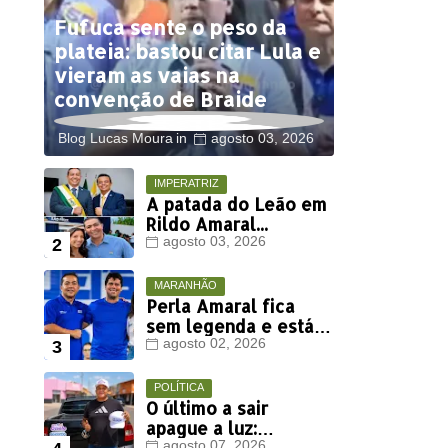
Fufuca sente o peso da
plateia: bastou citar Lula e
vieram as vaias na
convenção de Braide
Blog Lucas Moura
agosto 03, 2026
IMPERATRIZ
A patada do Leão em
Rildo Amaral...
agosto 03, 2026
MARANHÃO
Perla Amaral fica
sem legenda e está
fora da disputa
agosto 02, 2026
eleitoral deste ano
.
POLÍTICA
O último a sair
apague a luz:
agosto 07, 2026