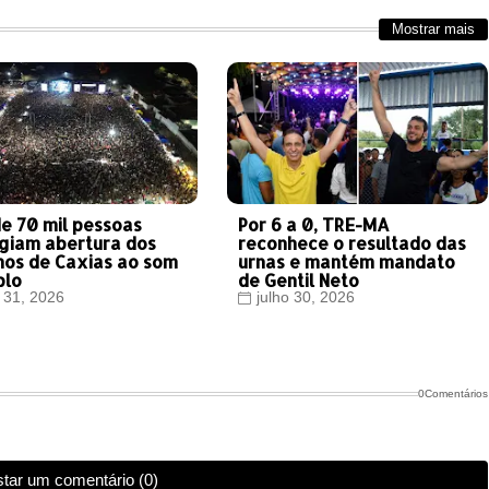
Mostrar mais
de 70 mil pessoas
Por 6 a 0, TRE-MA
igiam abertura dos
reconhece o resultado das
nos de Caxias ao som
urnas e mantém mandato
blo
de Gentil Neto
o 31, 2026
julho 30, 2026
0Comentários
tar um comentário (0)