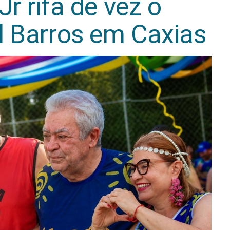
r rifa de vez o
l Barros em Caxias