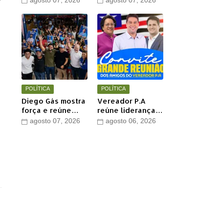
agosto 07, 2026
agosto 07, 2026
Jesus com show
perde mais um
de Marcus Salles
aliado em Timon
POLÍTICA
POLÍTICA
Diego Gás mostra
Vereador P.A
força e reúne
reúne lideranças
multidão para
e apoiadores em
agosto 07, 2026
agosto 06, 2026
Othelino Neto e
grande encontro
Marcos Miranda
político neste
Jr. em Timon
sábado em Timon