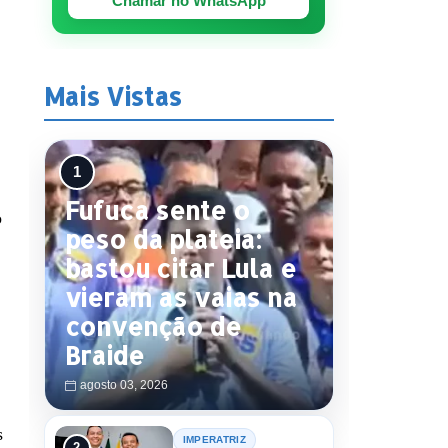
Chamar no WhatsApp
Mais Vistas
Fufuca sente o
o
peso da plateia:
bastou citar Lula e
vieram as vaias na
convenção de
Braide
agosto 03, 2026
s
IMPERATRIZ