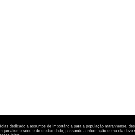
tícias dedicado a assuntos de importância para a população maranhense, de
 jornalismo sério e de credibilidade, passando a informação como ela deve 