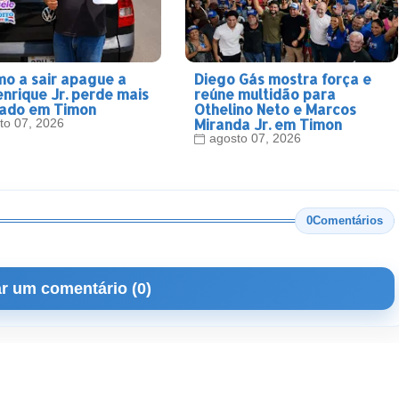
mo a sair apague a
Diego Gás mostra força e
enrique Jr. perde mais
reúne multidão para
iado em Timon
Othelino Neto e Marcos
Miranda Jr. em Timon
to 07, 2026
agosto 07, 2026
0Comentários
r um comentário (0)