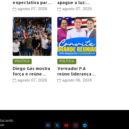
expectativa para
apague a luz:
a 20ª Marcha para
Henrique Jr.
agosto 07, 2026
agosto 07, 2026
Jesus com show
perde mais um
de Marcus Salles
aliado em Timon
POLÍTICA
POLÍTICA
Diego Gás mostra
Vereador P.A
força e reúne
reúne lideranças
multidão para
e apoiadores em
agosto 07, 2026
agosto 06, 2026
Othelino Neto e
grande encontro
Marcos Miranda
político neste
Jr. em Timon
sábado em Timon
stacando
ser