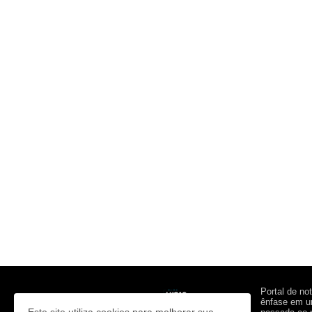
Portal de no
ênfase em um
Este site utiliza cookies para melhorar sua