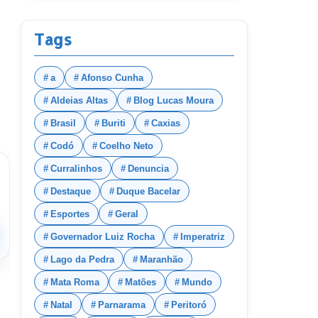
Lago dos
Rodrigues
Tags
a
Afonso Cunha
Aldeias Altas
Blog Lucas Moura
Brasil
Buriti
Caxias
Codó
Coelho Neto
Curralinhos
Denuncia
Destaque
Duque Bacelar
Esportes
Geral
Governador Luiz Rocha
Imperatriz
Lago da Pedra
Maranhão
Mata Roma
Matões
Mundo
Natal
Parnarama
Peritoró