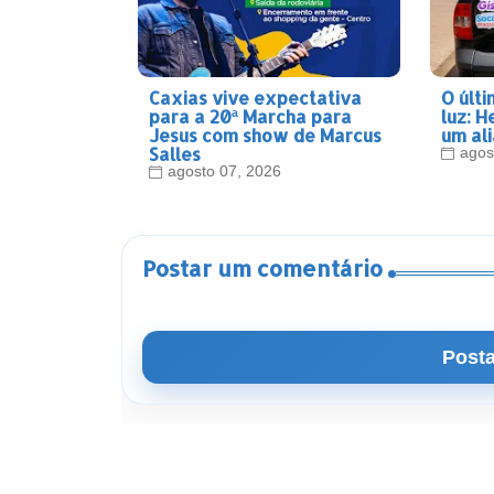
Caxias vive expectativa
O últi
para a 20ª Marcha para
luz: H
Jesus com show de Marcus
um al
Salles
agos
agosto 07, 2026
Postar um comentário
Posta