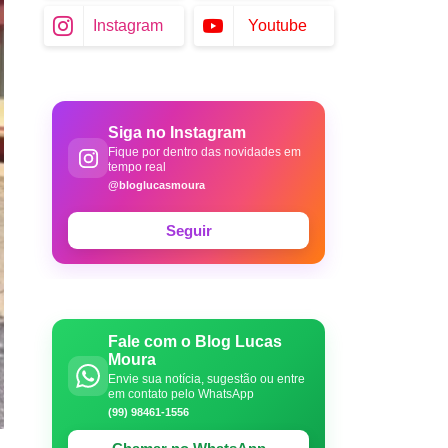
Instagram
Youtube
Siga no Instagram
Fique por dentro das novidades em
tempo real
@bloglucasmoura
Seguir
Fale com o Blog Lucas
Moura
Envie sua notícia, sugestão ou entre
em contato pelo WhatsApp
(99) 98461-1556