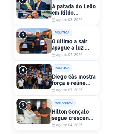
A patada do Leão
em Rildo
Amaral...
agosto 03, 2026
POLÍTICA
O último a sair
apague a luz:
Henrique Jr.
agosto 07, 2026
perde mais um
aliado em Timon
POLÍTICA
Diego Gás mostra
força e reúne
multidão para
agosto 07, 2026
Othelino Neto e
Marcos Miranda
MARANHÃO
Jr. em Timon
Hilton Gonçalo
segue crescendo
e conquista apoio
agosto 04, 2026
do prefeito de