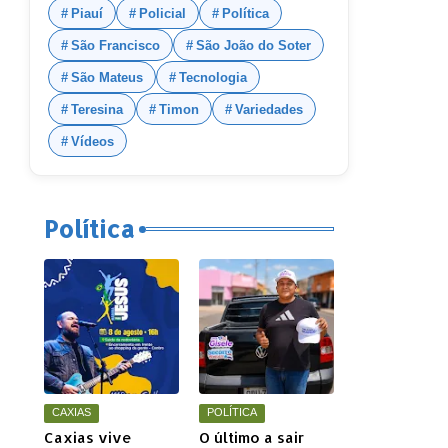
Piauí
Policial
Política
São Francisco
São João do Soter
São Mateus
Tecnologia
Teresina
Timon
Variedades
Vídeos
Política
CAXIAS
POLÍTICA
Caxias vive
O último a sair