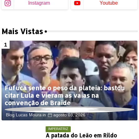
Instagram
Youtube
Mais Vistas
Fufuca sente o peso da plateia: bastou
citar Lula e vieram as vaias na
convenção de Braide
Blog Lucas Moura
agosto 03, 2026
IMPERATRIZ
A patada do Leão em Rildo