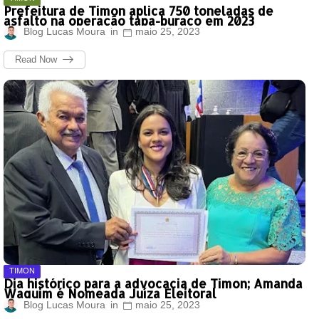
Prefeitura de Timon aplica 750 toneladas de
asfalto na operação tapa-buraco em 2023
Blog Lucas Moura
maio 25, 2023
Read Now
TIMON
Dia histórico para a advocacia de Timon; Amanda
Waquim é Nomeada Juíza Eleitoral
Blog Lucas Moura
maio 25, 2023