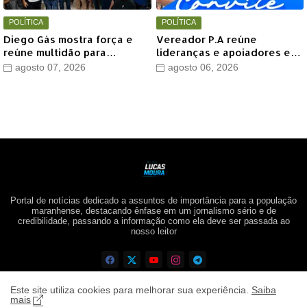
POLÍTICA
POLÍTICA
Diego Gás mostra força e
Vereador P.A reúne
reúne multidão para
lideranças e apoiadores em
Othelino Neto e Marcos
grande encontro político
agosto 07, 2026
agosto 06, 2026
Miranda Jr. em Timon
neste sábado em Timon
Portal de notícias dedicado a assuntos de importância para a população
maranhense, destacando ênfase em um jornalismo sério e de
credibilidade, passando a informação como ela deve ser passada ao
nosso leitor
Este site utiliza cookies para melhorar sua experiência.
Saiba
mais