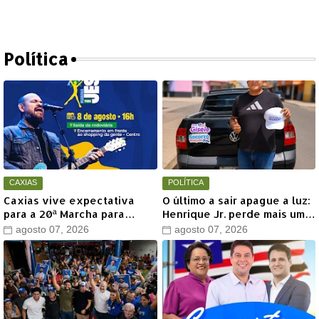
Política
CAXIAS
POLÍTICA
Caxias vive expectativa
O último a sair apague a luz:
para a 20ª Marcha para
Henrique Jr. perde mais um
Jesus com show de Marcus
aliado em Timon
agosto 07, 2026
agosto 07, 2026
Salles