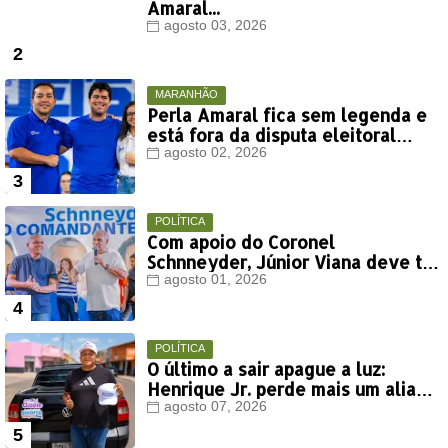
Amaral...
agosto 03, 2026
MARANHÃO
Perla Amaral fica sem legenda e
está fora da disputa eleitoral
deste ano
agosto 02, 2026
POLÍTICA
Com apoio do Coronel
Schnneyder, Júnior Viana deve ter
votação expressiva em Timon
agosto 01, 2026
POLÍTICA
O último a sair apague a luz:
Henrique Jr. perde mais um aliado
em Timon
agosto 07, 2026