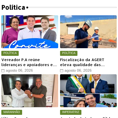
Política
POLÍTICA
POLÍTICA
Vereador P.A reúne
Fiscalização da AGERT
lideranças e apoiadores em
eleva qualidade das
grande encontro político
recomposições asfálticas
agosto 06, 2026
agosto 06, 2026
neste sábado em Timon
realizadas pela Águas de
Timon
MARANHÃO
IMPERATRIZ