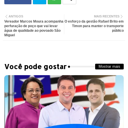
Twit
Wh
ANTIGOS
MAIS RECENTES
Vereador Marcos Moura acompanha
O esforço da gestão Rafael Brito em
ter
atsa
perfuração de poço que vai levar
Timon para manter o transporte
água de qualidade ao povoado São
público
Miguel
pp
Você pode gostar
Mostrar mais