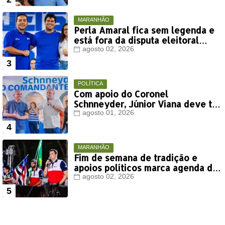
MARANHÃO
Perla Amaral fica sem legenda e
está fora da disputa eleitoral
deste ano
agosto 02, 2026
POLÍTICA
Com apoio do Coronel
Schnneyder, Júnior Viana deve ter
votação expressiva em Timon
agosto 01, 2026
MARANHÃO
Fim de semana de tradição e
apoios políticos marca agenda de
Orleans Brandão em Colinas
agosto 02, 2026