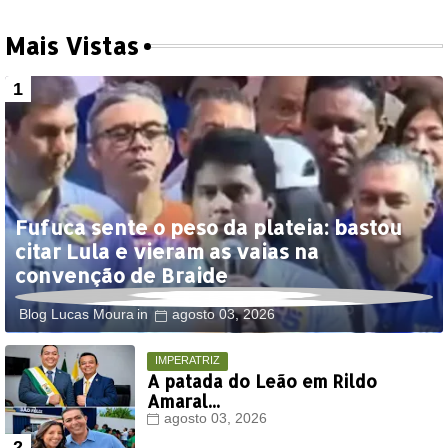
Mais Vistas
Fufuca sente o peso da plateia: bastou
citar Lula e vieram as vaias na
convenção de Braide
Blog Lucas Moura
agosto 03, 2026
IMPERATRIZ
A patada do Leão em Rildo
Amaral...
agosto 03, 2026