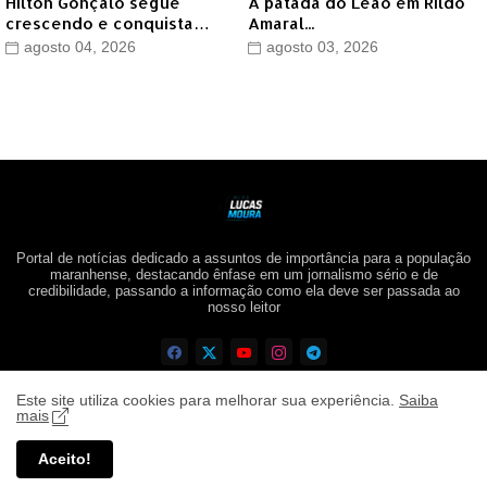
Hilton Gonçalo segue
A patada do Leão em Rildo
crescendo e conquista
Amaral...
apoio do prefeito de Lago
agosto 04, 2026
agosto 03, 2026
dos Rodrigues
Portal de notícias dedicado a assuntos de importância para a população
maranhense, destacando ênfase em um jornalismo sério e de
credibilidade, passando a informação como ela deve ser passada ao
nosso leitor
Este site utiliza cookies para melhorar sua experiência.
Saiba
mais
Aceito!
Blog Lucas Moura ©