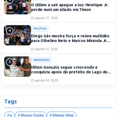
O último a sair apague a luz: Henrique Jr.
perde mais um aliado em Timon
agosto 07, 2026
POLÍTICA
Diego Gás mostra força e reúne multidão
para Othelino Neto e Marcos Miranda Jr.
em Timon
agosto 07, 2026
MARANHÃO
Hilton Gonçalo segue crescendo e
conquista apoio do prefeito de Lago dos
Rodrigues
agosto 04, 2026
Tags
a
Afonso Cunha
Aldeias Altas