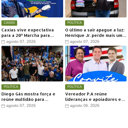
CAXIAS
POLÍTICA
Caxias vive expectativa
O último a sair apague a luz:
para a 20ª Marcha para
Henrique Jr. perde mais um
Jesus com show de Marcus
aliado em Timon
agosto 07, 2026
agosto 07, 2026
Salles
POLÍTICA
POLÍTICA
Diego Gás mostra força e
Vereador P.A reúne
reúne multidão para
lideranças e apoiadores em
Othelino Neto e Marcos
grande encontro político
agosto 07, 2026
agosto 06, 2026
Miranda Jr. em Timon
neste sábado em Timon