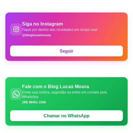
Siga no Instagram
Fique por dentro das novidades em tempo real
@bloglucasmoura
Seguir
Fale com o Blog Lucas Moura
Envie sua notícia, sugestão ou entre em contato pelo
WhatsApp
(99) 98461-1556
Chamar no WhatsApp