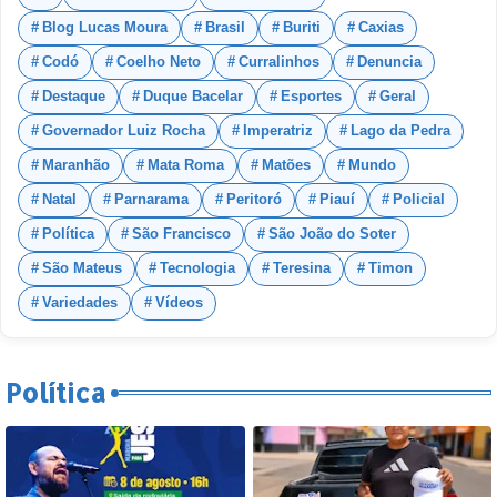
Blog Lucas Moura
Brasil
Buriti
Caxias
Codó
Coelho Neto
Curralinhos
Denuncia
Destaque
Duque Bacelar
Esportes
Geral
Governador Luiz Rocha
Imperatriz
Lago da Pedra
Maranhão
Mata Roma
Matões
Mundo
Natal
Parnarama
Peritoró
Piauí
Policial
Política
São Francisco
São João do Soter
São Mateus
Tecnologia
Teresina
Timon
Variedades
Vídeos
Política