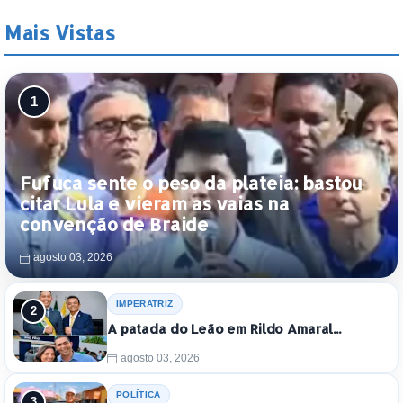
Mais Vistas
Fufuca sente o peso da plateia: bastou
citar Lula e vieram as vaias na
convenção de Braide
agosto 03, 2026
IMPERATRIZ
A patada do Leão em Rildo Amaral...
agosto 03, 2026
POLÍTICA